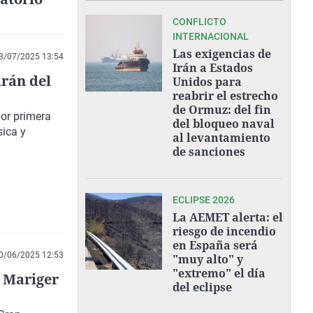
CONFLICTO
INTERNACIONAL
Las exigencias de
3/07/2025 13:54
Irán a Estados
arán del
Unidos para
reabrir el estrecho
de Ormuz: del fin
r primera
del bloqueo naval
sica y
al levantamiento
de sanciones
ECLIPSE 2026
La AEMET alerta: el
riesgo de incendio
en España será
0/06/2025 12:53
"muy alto" y
"extremo" el día
e Mariger
del eclipse