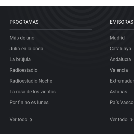
PROGRAMAS
EMISORAS
Más de uno
Madrid
Julia en la onda
Catalunya
La brújula
Andalucía
Radioestadio
Valencia
Radioestadio Noche
Extremadu
La rosa de los vientos
Asturias
Por fin no es lunes
País Vasco
Ver todo
Ver todo