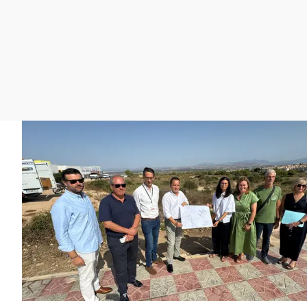
La rosa de los vientos
Caso
Extremadura
Gente viajera
Retornados
Galicia
Como el perro y el
Equipo de investigación
La Rioja
gato
Operación Viuda
Navarra
Negra
País Vasco