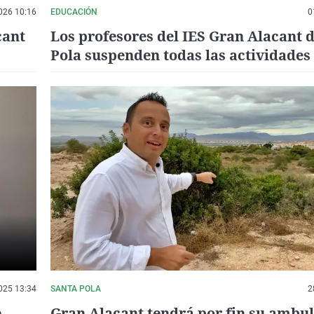
026 10:16
EDUCACIÓN
0
cant
Los profesores del IES Gran Alacant 
Pola suspenden todas las actividades 
centro
025 13:34
SANTA POLA
2
e
Gran Alacant tendrá por fin su ambul