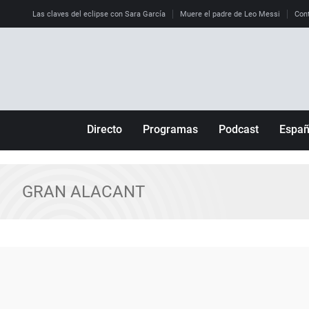
Las claves del eclipse con Sara García
Muere el padre de Leo Messi
Cont
Directo
Programas
Podcast
Espa
Más de uno
Los Perseguidos
Andalucía
Por fin
Malas decisiones
Aragón
GRAN ALACANT
Julia en la onda
Expedientes del más allá
Baleares
La brújula
El viaje del Guernica
Cantabria
Radioestadio
Invisibles
Cataluña
Radioestadio noche
Prohibido morirse
Comunidad de M
El colegio invisible
Esto no ha pasado
Comunitat Vale