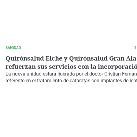
SANIDAD
1
Quirónsalud Elche y Quirónsalud Gran Ala
refuerzan sus servicios con la incorporaci
nuevo equipo especializado en oftalmologí
La nueva unidad estará liderada por el
doctor Cristian Ferná
referente en el
tratamiento de cataratas
con implantes de le
avanzada