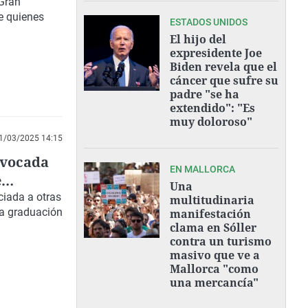
Gran
de quienes
ESTADOS UNIDOS
El hijo del
expresidente Joe
Biden revela que el
cáncer que sufre su
padre "se ha
extendido": "Es
muy doloroso"
1/03/2025 14:15
ovocada
EN MALLORCA
e
Una
ciada a otras
multitudinaria
ta graduación
manifestación
clama en Sóller
contra un turismo
masivo que ve a
Mallorca "como
una mercancía"