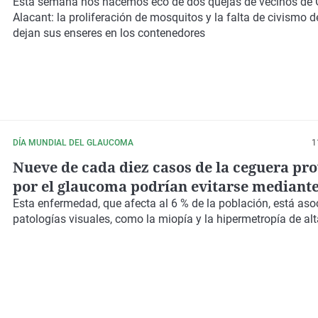
Esta semana nos hacemos eco de dos quejas de vecinos de 
Alacant: la proliferación de mosquitos y la falta de civismo 
dejan sus enseres en los contenedores
DÍA MUNDIAL DEL GLAUCOMA
1
Nueve de cada diez casos de la ceguera pr
por el glaucoma podrían evitarse mediant
revisiones anuales
Esta enfermedad, que
afecta al 6 % de la población
, está aso
patologías visuales, como la
miopía y la hipermetropía
de al