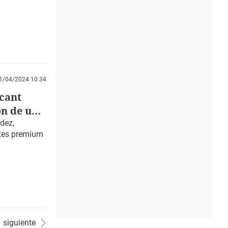
1/04/2024 10:34
cant
ón de un
a
ndez
,
ntes premium
siguiente