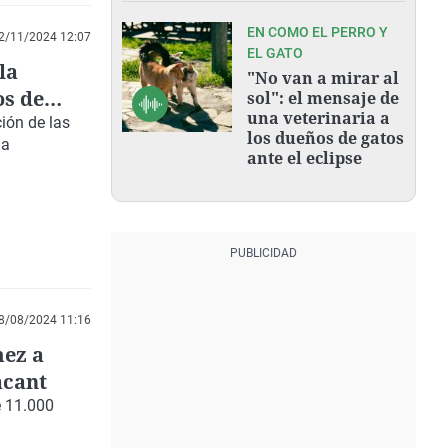
EN COMO EL PERRO Y
2/11/2024 12:07
EL GATO
la
"No van a mirar al
os de
sol": el mensaje de
una veterinaria a
ión de las
los dueños de gatos
ia
ante el eclipse
8/08/2024 11:16
mez a
acant
e
11.000