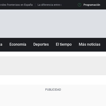
roles fronterizos en España
La diferencia entre observar el eclipse al 99% y al 100%
Programación
ña
Economía
Deportes
El tiempo
Más noticias
Fútbol
Sociedad
Baloncesto
Mundo
Tenis
Salud
Motor
Cultura
Ciencia y Tecnología
adrid
Gastronomía
nciana
Medio ambiente