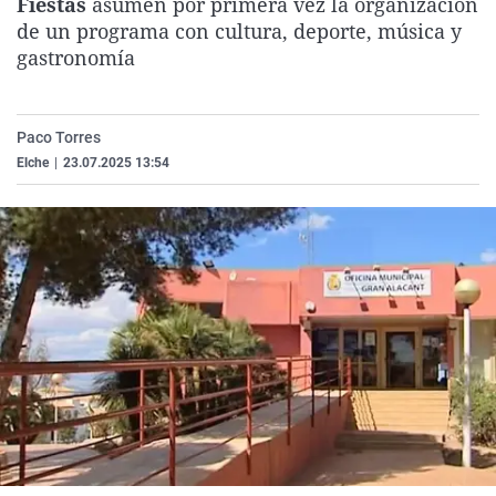
Fiestas
asumen por primera vez la organización
La rosa de los vientos
Caso
Extremadura
Virales
de un programa con cultura, deporte, música y
gastronomía
Gente viajera
Retornados
Galicia
Televisión
Como el perro y el gat
Equipo de investigaci
La Rioja
Elecciones
Operación Viuda Negr
Navarra
Paco Torres
Elche
|
23.07.2025 13:54
País Vasco