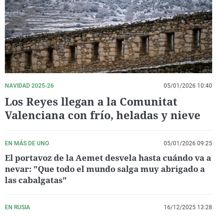
La rosa de los vientos
Caso
Extremadura
Virales
Gente viajera
Retornados
Galicia
Televisión
Como el perro y el gat
Equipo de investigaci
La Rioja
Elecciones
Operación Viuda Negr
Navarra
País Vasco
NAVIDAD 2025-26
05/01/2026 10:40
Los Reyes llegan a la Comunitat
Valenciana con frío, heladas y nieve
EN MÁS DE UNO
05/01/2026 09:25
El portavoz de la Aemet desvela hasta cuándo va a
nevar: "Que todo el mundo salga muy abrigado a
las cabalgatas"
EN RUSIA
16/12/2025 13:28