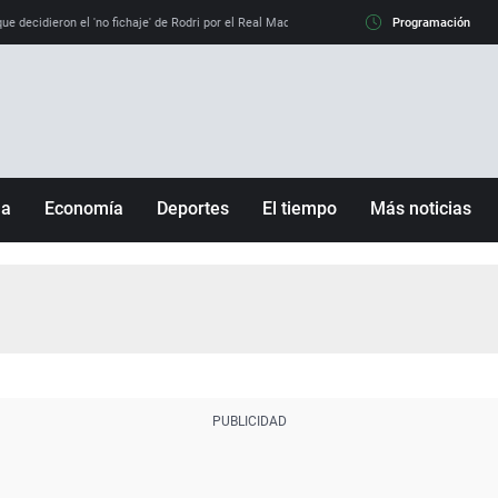
e decidieron el 'no fichaje' de Rodri por el Real Madrid y su 'sí' al Barça
Programación
La llamada de
ña
Economía
Deportes
El tiempo
Más noticias
Fútbol
Sociedad
Baloncesto
Mundo
Tenis
Salud
Motor
Cultura
Ciencia y Tecnología
adrid
Gastronomía
nciana
Medio ambiente