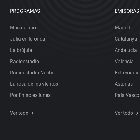
PROGRAMAS
EMISORAS
Más de uno
Madrid
Julia en la onda
Catalunya
La brújula
Andalucía
Radioestadio
Valencia
Radioestadio Noche
Extremadu
La rosa de los vientos
Asturias
Por fin no es lunes
País Vasco
Ver todo
Ver todo