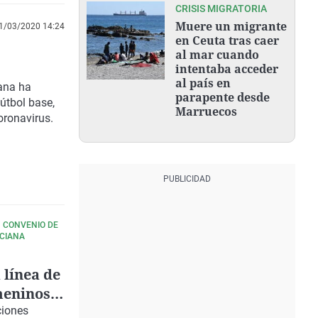
CRISIS MIGRATORIA
Muere un migrante
1/03/2020 14:24
en Ceuta tras caer
al mar cuando
intentaba acceder
al país en
ana ha
parapente desde
fútbol base,
Marruecos
oronavirus.
N CONVENIO DE
NCIANA
 línea de
meninos
ciones