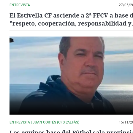
ENTREVISTA
27/05/2
El Estivella CF asciende a 2ª FFCV a base 
"respeto, cooperación, responsabilidad y
compañerismo"
ENTREVISTA | JUAN CORTÉS (CFS L'ALFÀS)
15/11/2
Los equipos base del Fútbol sala provinci