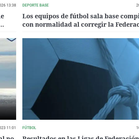
026 13:38
DEPORTE BASE
2
de
Los equipos de fútbol sala base comp
con normalidad al corregir la Federa
fallo informático"
023 11:01
FÚTBOL
1
al no
Resultados en las Ligas de Federación