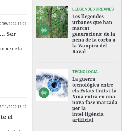
LLEGENDES URBANES
Les llegendes
urbanes que han
0/09/2022 16:06
marcat
.. Ser
generacions: de la
nena de la corba a
la Vampira del
embre de la
Raval
TECNOLOGIA
La guerra
tecnològica entre
els Estats Units i la
Xina entra en una
nova fase marcada
7/11/2020 13:42
per la
intel·ligència
te el
artificial