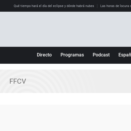
Qué tiempo hará el día del eclipse y dónde habrá nubes
Las horas de locura qu
Directo
Programas
Podcast
Espa
Más de uno
Los Perseguidos
Andalucía
Por fin
Malas decisiones
Aragón
FFCV
Julia en la onda
Expedientes del más allá
Baleares
La brújula
El viaje del Guernica
Cantabria
Radioestadio
Invisibles
Cataluña
Radioestadio noche
Prohibido morirse
Comunidad de M
El colegio invisible
Esto no ha pasado
Comunitat Vale