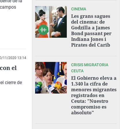
dente de la
s campos
CINEMA
Les grans sagues
del cinema: de
Godzilla a James
Bond passant per
Indiana Jones i
Pirates del Carib
0/11/2020 13:14
CRISIS MIGRATORIA
con el
CEUTA
El Gobierno eleva a
el cierre de
1.340 la cifra de
menores migrantes
registrados en
Ceuta: "Nuestro
compromiso es
absoluto"