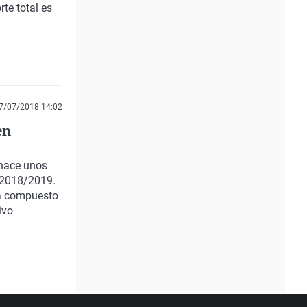
te total es
7/07/2018 14:02
en
 hace unos
 2018/2019.
tá compuesto
ivo