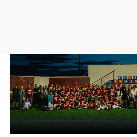
La rosa de los vientos
Caso
Extremadura
Gente viajera
Retornados
Galicia
Como el perro y el
Equipo de investigación
La Rioja
gato
Operación Viuda
Navarra
Negra
País Vasco