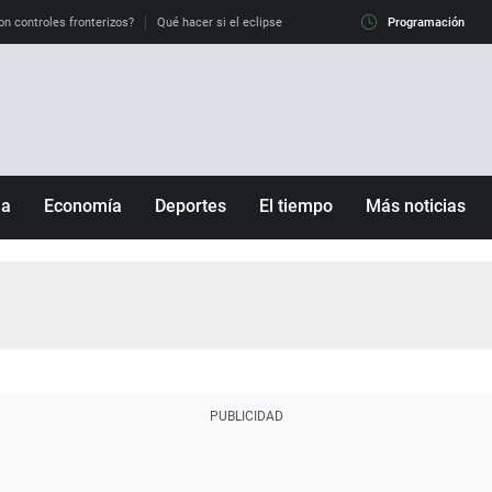
on controles fronterizos?
Qué hacer si el eclipse me pilla conduciendo
Programación
Qué tiempo 
ña
Economía
Deportes
El tiempo
Más noticias
Fútbol
Sociedad
Baloncesto
Mundo
Tenis
Salud
Motor
Cultura
Ciencia y Tecnología
adrid
Gastronomía
nciana
Medio ambiente