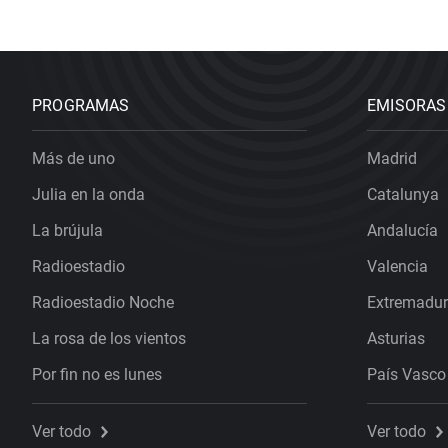
PROGRAMAS
EMISORAS
Más de uno
Madrid
Julia en la onda
Catalunya
La brújula
Andalucía
Radioestadio
Valencia
Radioestadio Noche
Extremadu
La rosa de los vientos
Asturias
Por fin no es lunes
País Vasco
Ver todo
Ver todo