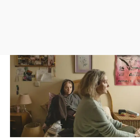
La rosa de los vientos
Caso
Extremadura
Gente viajera
Retornados
Galicia
Como el perro y el
Equipo de investigación
La Rioja
gato
Operación Viuda
Navarra
Negra
País Vasco