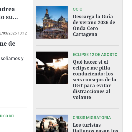
ndrea
OCIO
lo su
Descarga la Guía
de verano 2026 de
Onda Cero
Cartagena
3/03/2026 13:12
ine de
ECLIPSE 12 DE AGOSTO
ue soñamos y
Qué hacer si el
eclipse me pilla
conduciendo: los
seis consejos de la
DGT para evitar
distracciones al
volante
DICO DEL
CRISIS MIGRATORIA
Los turistas
italianos pasan los