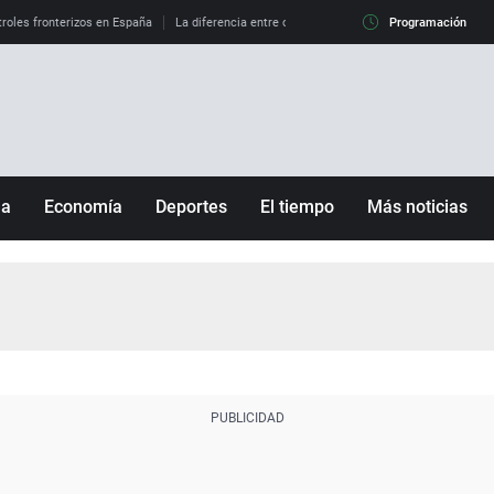
roles fronterizos en España
La diferencia entre observar el eclipse al 99% y al 100%
Programación
ña
Economía
Deportes
El tiempo
Más noticias
Fútbol
Sociedad
Baloncesto
Mundo
Tenis
Salud
Motor
Cultura
Ciencia y Tecnología
adrid
Gastronomía
nciana
Medio ambiente