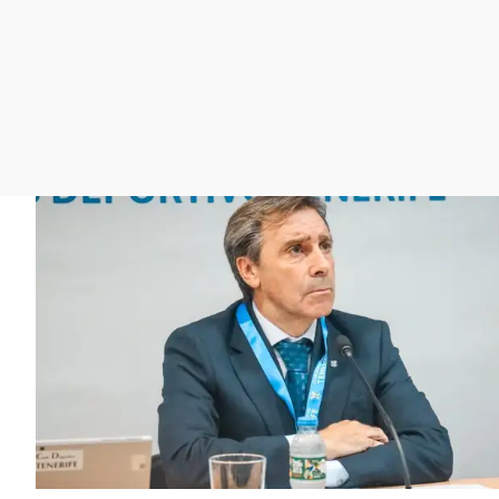
La rosa de los vientos
Caso
Extremadura
Gente viajera
Retornados
Galicia
Como el perro y el
Equipo de investigación
La Rioja
gato
Operación Viuda
Navarra
Negra
País Vasco