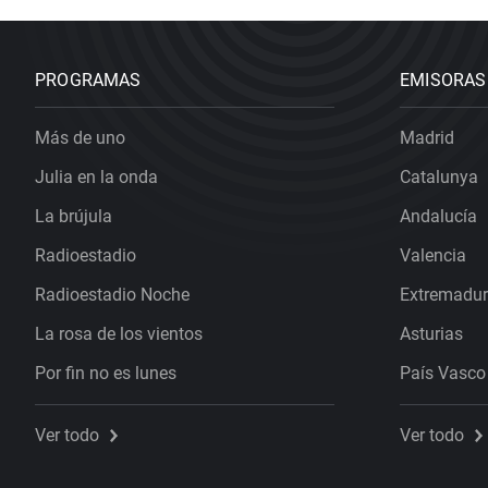
PROGRAMAS
EMISORAS
Más de uno
Madrid
Julia en la onda
Catalunya
La brújula
Andalucía
Radioestadio
Valencia
Radioestadio Noche
Extremadu
La rosa de los vientos
Asturias
Por fin no es lunes
País Vasco
Ver todo
Ver todo