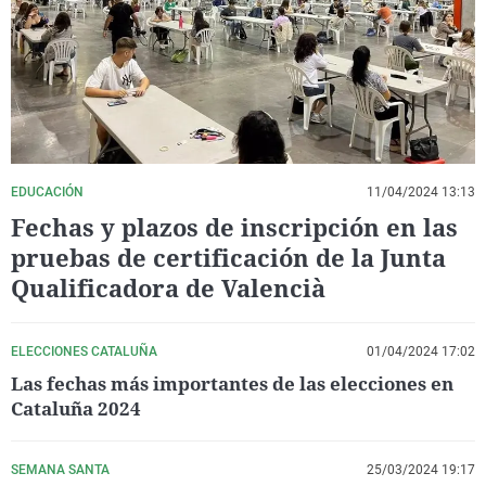
La rosa de los vientos
Caso
Extremadura
Virales
Gente viajera
Retornados
Galicia
Televisión
Como el perro y el gat
Equipo de investigaci
La Rioja
Elecciones
Operación Viuda Negr
Navarra
País Vasco
EDUCACIÓN
11/04/2024 13:13
Fechas y plazos de inscripción en las
pruebas de certificación de la Junta
Qualificadora de Valencià
ELECCIONES CATALUÑA
01/04/2024 17:02
Las fechas más importantes de las elecciones en
Cataluña 2024
SEMANA SANTA
25/03/2024 19:17