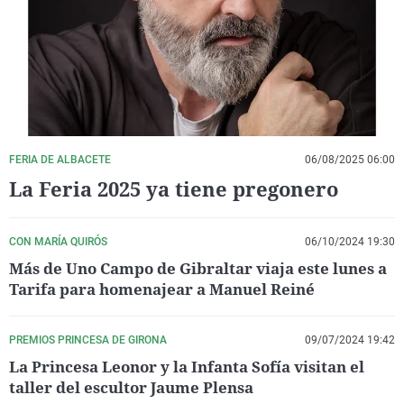
La rosa de los vientos
Caso
Extremadura
Virales
Gente viajera
Retornados
Galicia
Televisión
Como el perro y el gat
Equipo de investigaci
La Rioja
Elecciones
Operación Viuda Negr
Navarra
País Vasco
FERIA DE ALBACETE
06/08/2025 06:00
La Feria 2025 ya tiene pregonero
CON MARÍA QUIRÓS
06/10/2024 19:30
Más de Uno Campo de Gibraltar viaja este lunes a
Tarifa para homenajear a Manuel Reiné
PREMIOS PRINCESA DE GIRONA
09/07/2024 19:42
La Princesa Leonor y la Infanta Sofía visitan el
taller del escultor Jaume Plensa