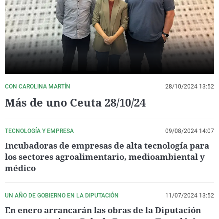
La rosa de los vientos
Caso
Extremadura
Virales
Gente viajera
Retornados
Galicia
Televisión
Como el perro y el gat
Equipo de investigaci
La Rioja
Elecciones
Operación Viuda Negr
Navarra
País Vasco
CON CAROLINA MARTÍN
28/10/2024 13:52
Más de uno Ceuta 28/10/24
TECNOLOGÍA Y EMPRESA
09/08/2024 14:07
Incubadoras de empresas de alta tecnología para
los sectores agroalimentario, medioambiental y
médico
UN AÑO DE GOBIERNO EN LA DIPUTACIÓN
11/07/2024 13:52
En enero arrancarán las obras de la Diputación