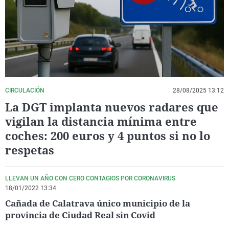
La rosa de los vientos
Caso
Extremadura
Virales
Gente viajera
Retornados
Galicia
Televisión
Como el perro y el gat
Equipo de investigaci
La Rioja
Elecciones
Operación Viuda Negr
Navarra
País Vasco
CIRCULACIÓN
28/08/2025 13:12
La DGT implanta nuevos radares que
vigilan la distancia mínima entre
coches: 200 euros y 4 puntos si no lo
respetas
LLEVAN UN AÑO CON CERO CONTAGIOS POR CORONAVIRUS
18/01/2022 13:34
Cañada de Calatrava único municipio de la
provincia de Ciudad Real sin Covid