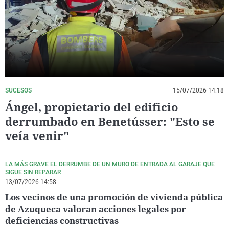
La rosa de los vientos
Caso
Extremadura
Virales
Gente viajera
Retornados
Galicia
Televisión
Como el perro y el gat
Equipo de investigaci
La Rioja
Elecciones
Operación Viuda Negr
Navarra
País Vasco
SUCESOS
15/07/2026 14:18
Ángel, propietario del edificio
derrumbado en Benetússer: "Esto se
veía venir"
LA MÁS GRAVE EL DERRUMBE DE UN MURO DE ENTRADA AL GARAJE QUE
SIGUE SIN REPARAR
13/07/2026 14:58
Los vecinos de una promoción de vivienda pública
de Azuqueca valoran acciones legales por
deficiencias constructivas