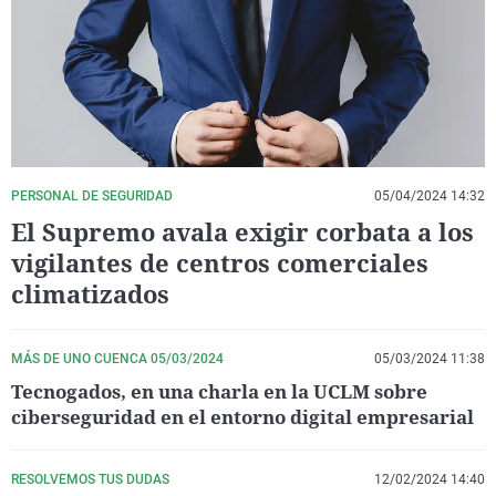
La rosa de los vientos
Caso
Extremadura
Virales
Gente viajera
Retornados
Galicia
Televisión
Como el perro y el gat
Equipo de investigaci
La Rioja
Elecciones
Operación Viuda Negr
Navarra
País Vasco
PERSONAL DE SEGURIDAD
05/04/2024 14:32
El Supremo avala exigir corbata a los
vigilantes de centros comerciales
climatizados
MÁS DE UNO CUENCA 05/03/2024
05/03/2024 11:38
Tecnogados, en una charla en la UCLM sobre
ciberseguridad en el entorno digital empresarial
RESOLVEMOS TUS DUDAS
12/02/2024 14:40