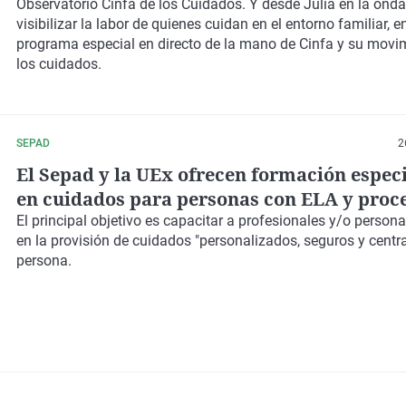
Observatorio Cinfa de los Cuidados. Y desde
Julia en la onda
visibilizar la labor de quienes cuidan en el entorno familiar, e
programa especial en directo de la mano de Cinfa y su movi
los cuidados.
SEPAD
2
El Sepad y la UEx ofrecen formación espec
en cuidados para personas con ELA y proc
alta complejidad
El principal objetivo es capacitar a profesionales y/o person
en la provisión de cuidados "personalizados, seguros y centr
persona.