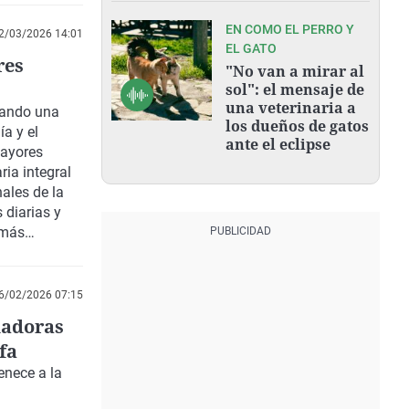
EN COMO EL PERRO Y
2/03/2026 14:01
EL GATO
res
"No van a mirar al
sol": el mensaje de
una veterinaria a
lando una
los dueños de gatos
a y el
ante el eclipse
mayores
ria integral
nales de la
 diarias y
 más
C, nos da
6/02/2026 07:15
idadoras
fa
enece a la