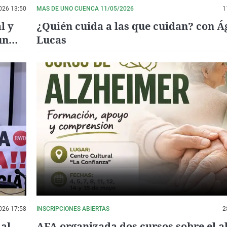
026 13:50
MAS DE UNO CUENCA 11/05/2026
1
l y
¿Quién cuida a las que cuidan? con 
un
Lucas
026 17:58
INSCRIPCIONES ABIERTAS
2
 al
AFA organizada dos cursos sobre el 