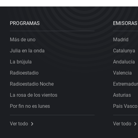
PROGRAMAS
EMISORAS
Más de uno
Madrid
Julia en la onda
Catalunya
La brújula
Andalucía
Radioestadio
Valencia
Radioestadio Noche
Extremadu
La rosa de los vientos
Asturias
Por fin no es lunes
País Vasco
Ver todo
Ver todo