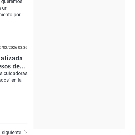
queremos
n un
miento por
6/02/2026 03:36
ializada
esos de
as cuidadoras
ados" en la
siguiente