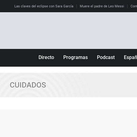
Las claves del eclipse con Sara García
Muere el padre de Leo Messi
Cont
Directo
Programas
Podcast
Espa
Más de uno
Los Perseguidos
Andalucía
Por fin
Malas decisiones
Aragón
CUIDADOS
Julia en la onda
Expedientes del más allá
Baleares
La brújula
El viaje del Guernica
Cantabria
Radioestadio
Invisibles
Cataluña
Radioestadio noche
Prohibido morirse
Comunidad de M
El colegio invisible
Esto no ha pasado
Comunitat Vale