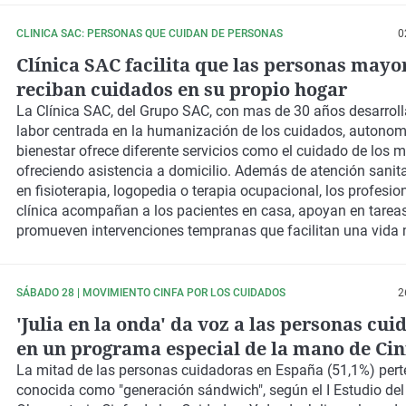
CLINICA SAC: PERSONAS QUE CUIDAN DE PERSONAS
0
Clínica SAC facilita que las personas mayo
reciban cuidados en su propio hogar
La Clínica SAC, del Grupo SAC, con mas de 30 años desarrol
labor centrada en la humanización de los cuidados, autonomí
bienestar ofrece diferente servicios como el cuidado de los 
ofreciendo asistencia a domicilio. Además de atención sanita
en fisioterapia, logopedia o terapia ocupacional, los profesio
clínica acompañan a los pacientes en casa, apoyan en tareas
promueven intervenciones tempranas que facilitan una vida
independiente y segura. Ángel Serrano, gerente de Clínica SA
todos los detalles en Onda Cero.
SÁBADO 28 | MOVIMIENTO CINFA POR LOS CUIDADOS
2
'Julia en la onda' da voz a las personas cu
en un programa especial de la mano de Cin
La mitad de las personas cuidadoras en España (51,1%) pert
conocida como "generación sándwich", según el I Estudio del