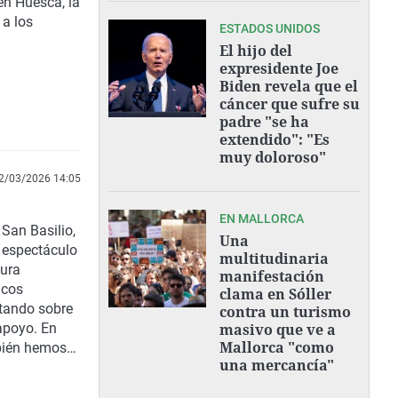
en Huesca, la
 a los
ESTADOS UNIDOS
El hijo del
expresidente Joe
Biden revela que el
cáncer que sufre su
padre "se ha
extendido": "Es
muy doloroso"
2/03/2026 14:05
EN MALLORCA
San Basilio,
Una
u espectáculo
multitudinaria
gura
manifestación
icos
clama en Sóller
rtando sobre
contra un turismo
apoyo. En
masivo que ve a
Mallorca "como
mbién hemos
una mercancía"
e empleo.