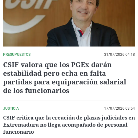
La rosa de los vientos
Caso
Extremadura
Virales
Gente viajera
Retornados
Galicia
Televisión
Como el perro y el gat
Equipo de investigaci
La Rioja
Elecciones
Operación Viuda Negr
Navarra
País Vasco
PRESUPUESTOS
31/07/2026 04:18
CSIF valora que los PGEx darán
estabilidad pero echa en falta
partidas para equiparación salarial
de los funcionarios
JUSTICIA
17/07/2026 03:54
CSIF critica que la creación de plazas judiciales en
Extremadura no llega acompañado de personal
funcionario