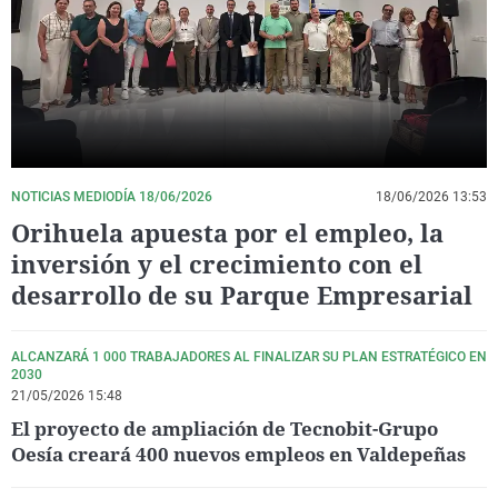
La rosa de los vientos
Caso
Extremadura
Virales
Gente viajera
Retornados
Galicia
Televisión
Como el perro y el gat
Equipo de investigaci
La Rioja
Elecciones
Operación Viuda Negr
Navarra
País Vasco
NOTICIAS MEDIODÍA 18/06/2026
18/06/2026 13:53
Orihuela apuesta por el empleo, la
inversión y el crecimiento con el
desarrollo de su Parque Empresarial
ALCANZARÁ 1 000 TRABAJADORES AL FINALIZAR SU PLAN ESTRATÉGICO EN
2030
21/05/2026 15:48
El proyecto de ampliación de Tecnobit-Grupo
Oesía creará 400 nuevos empleos en Valdepeñas