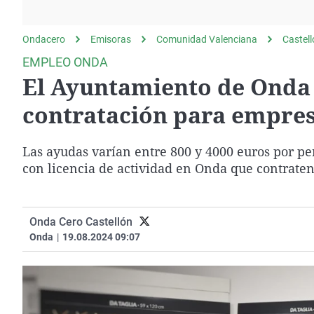
La rosa de los vientos
Caso
Extremadura
Gente viajera
Retornados
Galicia
Ondacero
Emisoras
Comunidad Valenciana
Castel
Como el perro y el
Equipo de investigación
La Rioja
EMPLEO ONDA
gato
El Ayuntamiento de Onda 
Operación Viuda
Navarra
Negra
País Vasco
contratación para empres
Las ayudas varían entre 800 y 4000 euros por p
con licencia de actividad en Onda que contrat
Onda Cero Castellón
Onda
|
19.08.2024 09:07