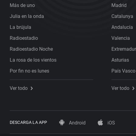
Más de uno
Madrid
Julia en la onda
Catalunya
La brújula
Andalucía
Radioestadio
Valencia
Radioestadio Noche
Extremadu
La rosa de los vientos
Asturias
Por fin no es lunes
País Vasco
Ver todo
Ver todo
DESCARGA LA APP
Android
iOS