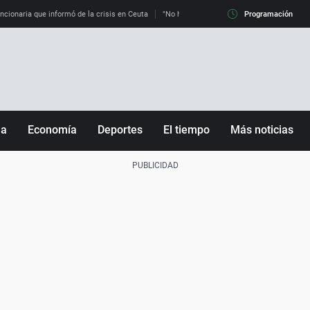
uncionaria que informó de la crisis en Ceuta
"No hay mafias, que no nos engañen": exper
Programación
ña
Economía
Deportes
El tiempo
Más noticias
Fútbol
Sociedad
Baloncesto
Mundo
Tenis
Salud
Motor
Cultura
Ciencia y Tecnología
adrid
Gastronomía
nciana
Medio ambiente