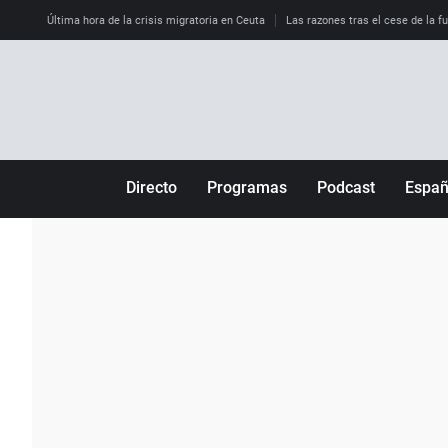
Última hora de la crisis migratoria en Ceuta
Las razones tras el cese de la f
Directo
Programas
Podcast
Espa
Más de uno
Los Perseguidos
Andalucía
Por fin
Malas decisiones
Aragón
Julia en la onda
Expedientes del más allá
Baleares
La brújula
El viaje del Guernica
Cantabria
Radioestadio
Invisibles
Cataluña
Radioestadio noche
Prohibido morirse
Comunidad de M
El colegio invisible
Esto no ha pasado
Comunitat Vale