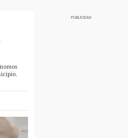
a
o
tónomos
icipio.