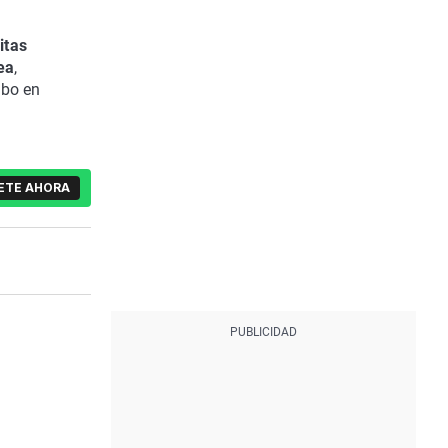
itas
ea
,
abo en
ETE AHORA