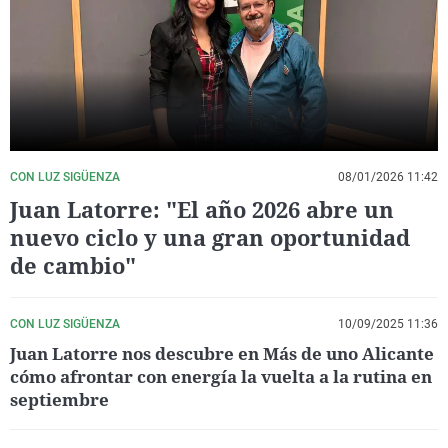
La rosa de los vientos
Caso
Extremadura
Virales
Gente viajera
Retornados
Galicia
Televisión
Como el perro y el gat
Equipo de investigaci
La Rioja
Elecciones
Operación Viuda Negr
Navarra
País Vasco
CON LUZ SIGÜENZA
08/01/2026 11:42
Juan Latorre: "El año 2026 abre un
nuevo ciclo y una gran oportunidad
de cambio"
CON LUZ SIGÜENZA
10/09/2025 11:36
Juan Latorre nos descubre en Más de uno Alicante
cómo afrontar con energía la vuelta a la rutina en
septiembre