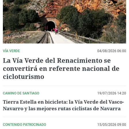
La rosa de los vientos
Caso
Extremadura
Virales
Gente viajera
Retornados
Galicia
Televisión
Como el perro y el gat
Equipo de investigaci
La Rioja
Elecciones
Operación Viuda Negr
Navarra
País Vasco
VÍA VERDE
04/08/2026 06:00
La Vía Verde del Renacimiento se
convertirá en referente nacional de
cicloturismo
CAMINO DE SANTIAGO
19/07/2026 14:20
Tierra Estella en bicicleta: la Vía Verde del Vasco-
Navarro y las mejores rutas ciclistas de Navarra
CONTENIDO PATROCINADO
15/05/2026 09:00