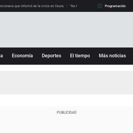
uncionaria que informó de la crisis en Ceuta
"No hay mafias, que no nos engañen": exper
Programación
ña
Economía
Deportes
El tiempo
Más noticias
Fútbol
Sociedad
Baloncesto
Mundo
Tenis
Salud
Motor
Cultura
Ciencia y Tecnología
adrid
Gastronomía
nciana
Medio ambiente