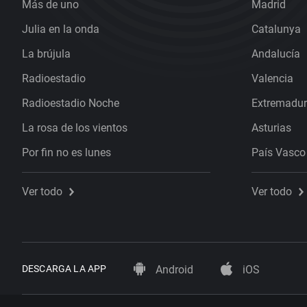
Más de uno
Madrid
Julia en la onda
Catalunya
La brújula
Andalucía
Radioestadio
Valencia
Radioestadio Noche
Extremadu
La rosa de los vientos
Asturias
Por fin no es lunes
País Vasco
Ver todo
Ver todo
DESCARGA LA APP
Android
iOS