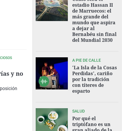
estadio Hassan II
de Marruecos: el
más grande del
mundo que aspira
a dejar al
Bernabéu sin final
del Mundial 2030
ICIOSOS
A PIE DE CALLE
'La Isla de la Cosas
ías y no
Perdidas', cariño
por la tradición
con títeres de
posición
esparto
SALUD
Por qué el
triptófano es un
gran aliado de la