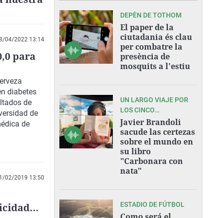
DEPÈN DE TOTHOM
El paper de la
ciutadania és clau
8/04/2022 13:14
per combatre la
0,0 para
presència de
mosquits a l'estiu
cerveza
en diabetes
UN LARGO VIAJE POR
ultados de
LOS CINCO
iversidad de
CONTINENTES
Javier Brandoli
médica de
sacude las certezas
sobre el mundo en
su libro
"Carbonara con
nata"
1/02/2019 13:50
ESTADIO DE FÚTBOL
icidad
Como será el