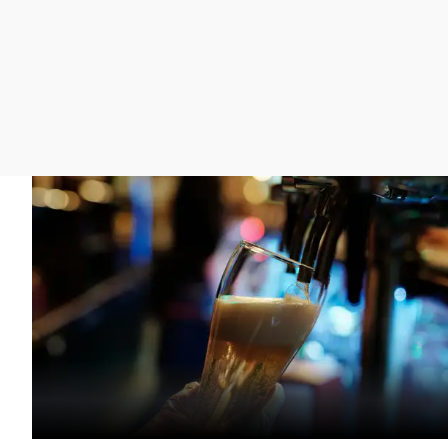
La rosa de los vientos
Caso
Extremadura
Gente viajera
Retornados
Galicia
Como el perro y el
Equipo de investigación
La Rioja
gato
Operación Viuda
Navarra
Negra
País Vasco