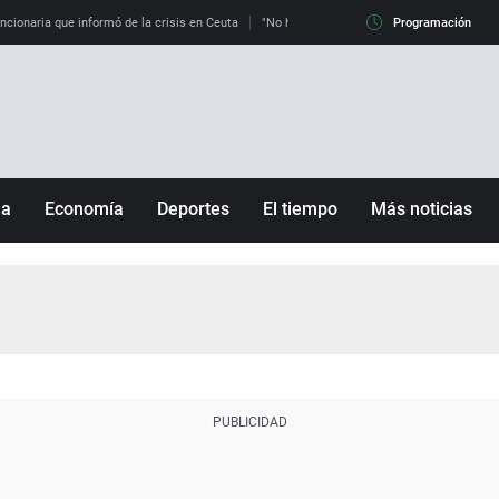
uncionaria que informó de la crisis en Ceuta
"No hay mafias, que no nos engañen": exper
Programación
ña
Economía
Deportes
El tiempo
Más noticias
Fútbol
Sociedad
Baloncesto
Mundo
Tenis
Salud
Motor
Cultura
Ciencia y Tecnología
adrid
Gastronomía
nciana
Medio ambiente