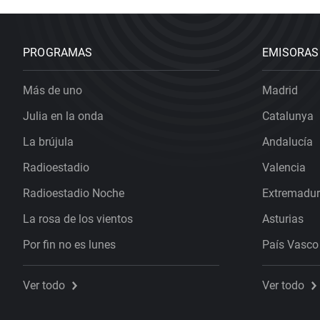
PROGRAMAS
EMISORAS
Más de uno
Madrid
Julia en la onda
Catalunya
La brújula
Andalucía
Radioestadio
Valencia
Radioestadio Noche
Extremadu
La rosa de los vientos
Asturias
Por fin no es lunes
País Vasco
Ver todo
Ver todo