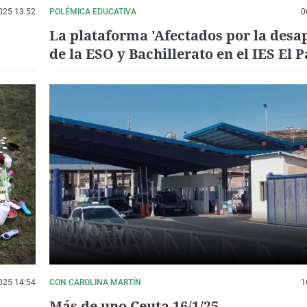
025 13:52
POLÉMICA EDUCATIVA
0
La plataforma 'Afectados por la desa
de la ESO y Bachillerato en el IES El 
pide diálogo para crear el CIFP en Or
025 14:54
CON CAROLINA MARTÍN
1
Más de uno Ceuta 16/1/25