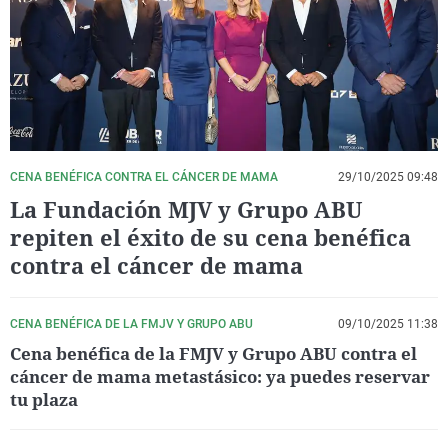
La rosa de los vientos
Caso
Extremadura
Virales
Gente viajera
Retornados
Galicia
Televisión
Como el perro y el gat
Equipo de investigaci
La Rioja
Elecciones
Operación Viuda Negr
Navarra
País Vasco
CENA BENÉFICA CONTRA EL CÁNCER DE MAMA
29/10/2025 09:48
La Fundación MJV y Grupo ABU
repiten el éxito de su cena benéfica
contra el cáncer de mama
CENA BENÉFICA DE LA FMJV Y GRUPO ABU
09/10/2025 11:38
Cena benéfica de la FMJV y Grupo ABU contra el
cáncer de mama metastásico: ya puedes reservar
tu plaza