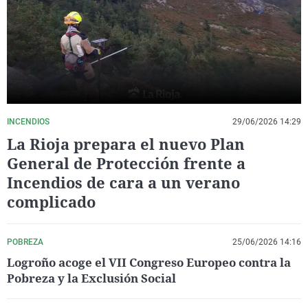
La rosa de los vientos
Caso
Extremadura
Virales
Gente viajera
Retornados
Galicia
Televisión
Como el perro y el gat
Equipo de investigaci
La Rioja
Elecciones
Operación Viuda Negr
Navarra
País Vasco
INCENDIOS
29/06/2026 14:29
La Rioja prepara el nuevo Plan
General de Protección frente a
Incendios de cara a un verano
complicado
POBREZA
25/06/2026 14:16
Logroño acoge el VII Congreso Europeo contra la
Pobreza y la Exclusión Social