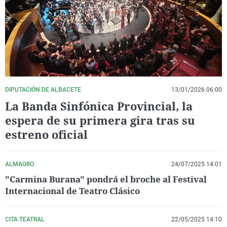
La rosa de los vientos
Caso
Extremadura
Virales
Gente viajera
Retornados
Galicia
Televisión
Como el perro y el gat
Equipo de investigaci
La Rioja
Elecciones
Operación Viuda Negr
Navarra
País Vasco
DIPUTACIÓN DE ALBACETE
13/01/2026 06:00
La Banda Sinfónica Provincial, la
espera de su primera gira tras su
estreno oficial
ALMAGRO
24/07/2025 14:01
"Carmina Burana" pondrá el broche al Festival
Internacional de Teatro Clásico
CITA TEATRAL
22/05/2025 14:10