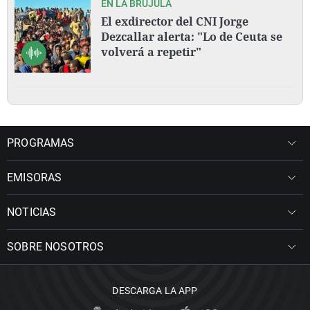
EN LA BRÚJULA
El exdirector del CNI Jorge
Dezcallar alerta: "Lo de Ceuta se
volverá a repetir"
PROGRAMAS
EMISORAS
NOTICIAS
SOBRE NOSOTROS
DESCARGA LA APP