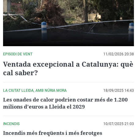
La rosa de los vientos
Caso
Extremadura
Virales
Gente viajera
Retornados
Galicia
Televisión
Como el perro y el gat
Equipo de investigaci
La Rioja
Elecciones
Operación Viuda Negr
Navarra
País Vasco
EPISODI DE VENT
11/02/2026 20:38
Ventada excepcional a Catalunya: què
cal saber?
LA CIUTAT LLEIDA, AMB NÚRIA MORA
18/09/2025 14:43
Les onades de calor podrien costar més de 1.200
milions d’euros a Lleida el 2029
INCENDIS
10/07/2025 21:03
Incendis més freqüents i més ferotges