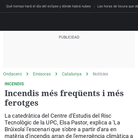
Qué tiempo hará el día del eclipse y dónde habrá nubes
Las horas de locura que dec
Directo
Programas
Podcast
Más de uno
Los Perseguidos
Andalucía
Fútbol
Sociedad
Ondacero
Emisoras
Catalunya
Notícies
España
Por fin
Malas decisiones
Aragón
Baloncesto
Mundo
INCENDIS
Economía
Julia en la onda
Expedientes del más a
Baleares
Tenis
Salud
Incendis més freqüents i més
Deportes
ferotges
La brújula
El viaje del Guernica
Cantabria
Motor
Cultura
El tiempo
Radioestadio
Invisibles
Cataluña
Ciencia y Tecnología
La catedràtica del Centre d'Estudis del Risc
Más noticias
Radioestadio noche
Prohibido morirse
Comunidad de Madrid
Gastronomía
Tecnològic de la UPC, Elsa Pastor, explica a 'La
Brúixola' l'escenari que s'obre a partir d'ara en
El colegio invisible
Esto no ha pasado
Comunitat Valenciana
Medio ambiente
matèria d'incendis arran de l'emergència climàtica a