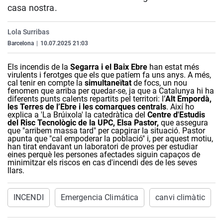
casa nostra.
La rosa de los vientos
Caso
Extremadura
Virales
Gente viajera
Retornados
Galicia
Televisión
Lola Surribas
Como el perro y el gat
Equipo de investigaci
La Rioja
Elecciones
Barcelona
|
10.07.2025 21:03
Operación Viuda Negr
Navarra
Els incendis de la
Segarra i el Baix Ebre
han estat més
virulents i ferotges que els que patíem fa uns anys. A més,
País Vasco
cal tenir en compte la
simultaneïtat
de focs, un nou
fenomen que arriba per quedar-se, ja que a Catalunya hi ha
diferents punts calents repartits pel territori: l’
Alt Empordà,
les Terres de l’Ebre i les comarques centrals
. Així ho
explica a 'La Brúixola' la catedràtica del
Centre d'Estudis
del Risc Tecnològic de la UPC, Elsa Pastor,
que assegura
que "arribem massa tard" per capgirar la situació. Pastor
apunta que "cal empoderar la població" i, per aquest motiu,
han tirat endavant un laboratori de proves per estudiar
eines perquè les persones afectades siguin capaços de
minimitzar els riscos en cas d'incendi des de les seves
llars.
INCENDI
Emergencia Climática
canvi climàtic