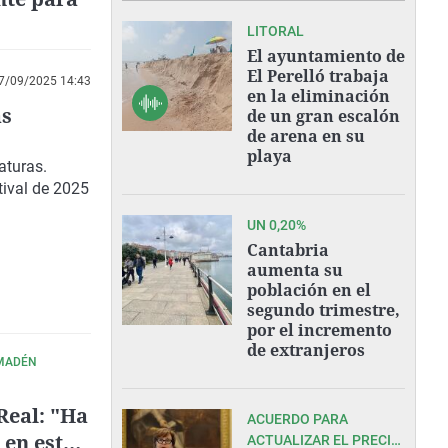
LITORAL
El ayuntamiento de
El Perelló trabaja
7/09/2025 14:43
en la eliminación
as
de un gran escalón
de arena en su
playa
aturas.
tival de 2025
UN 0,20%
Cantabria
aumenta su
población en el
segundo trimestre,
por el incremento
de extranjeros
LMADÉN
 Real: "Ha
ACUERDO PARA
 en estas
ACTUALIZAR EL PRECIO