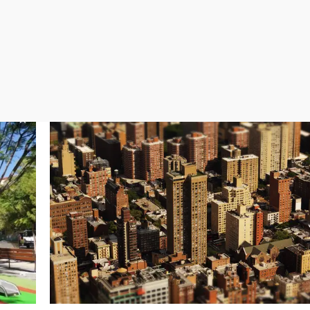
Virales
Televisión
Elecciones