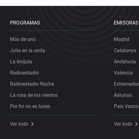
PROGRAMAS
EMISORAS
Más de uno
Madrid
Julia en la onda
Catalunya
La brújula
Andalucía
Radioestadio
Valencia
Radioestadio Noche
Extremadu
La rosa de los vientos
Asturias
Por fin no es lunes
País Vasco
Ver todo
Ver todo