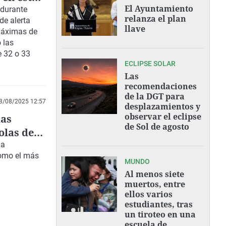
DEL MÓDULO DE LA
El Ayuntamiento
 durante
VIVIENDA PROTEGIDA
relanza el plan
de alerta
llave
 máximas de
 las
e 32 o 33
ECLIPSE SOLAR
Las
recomendaciones
de la DGT para
8/08/2025 12:57
desplazamientos y
observar el eclipse
las
de Sol de agosto
olas de
ha
como el más
MUNDO
Al menos siete
muertos, entre
ellos varios
estudiantes, tras
un tiroteo en una
escuela de