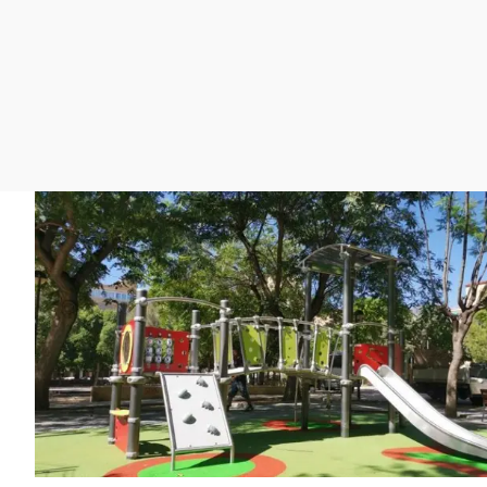
La rosa de los vientos
Caso
Extremadura
Gente viajera
Retornados
Galicia
Como el perro y el
Equipo de investigación
La Rioja
gato
Operación Viuda
Navarra
Negra
País Vasco