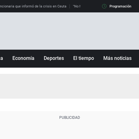
uncionaria que informó de la crisis en Ceuta
"No hay mafias, que no nos engañen": exper
Programación
ña
Economía
Deportes
El tiempo
Más noticias
Fútbol
Sociedad
Baloncesto
Mundo
Tenis
Salud
Motor
Cultura
Ciencia y Tecnología
adrid
Gastronomía
nciana
Medio ambiente