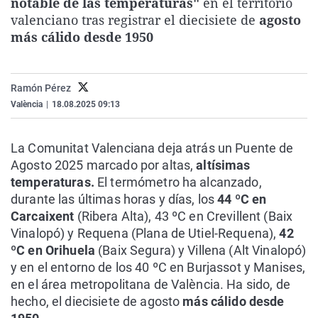
notable de las temperaturas"
en el territorio
La rosa de los vientos
Caso
Extremadura
Virales
valenciano tras registrar el diecisiete de
agosto
más cálido desde 1950
Gente viajera
Retornados
Galicia
Televisión
Como el perro y el gat
Equipo de investigaci
La Rioja
Elecciones
Operación Viuda Negr
Navarra
Ramón Pérez
València
|
18.08.2025 09:13
País Vasco
La Comunitat Valenciana deja atrás un Puente de
Agosto 2025 marcado por altas,
altísimas
temperaturas.
El termómetro ha alcanzado,
durante las últimas horas y días, los
44 ºC en
Carcaixent
(Ribera Alta), 43 ºC en Crevillent (Baix
Vinalopó) y Requena (Plana de Utiel-Requena),
42
ºC en Orihuela
(Baix Segura) y Villena (Alt Vinalopó)
y en el entorno de los 40 ºC en Burjassot y Manises,
en el área metropolitana de València. Ha sido, de
hecho, el diecisiete de agosto
más cálido desde