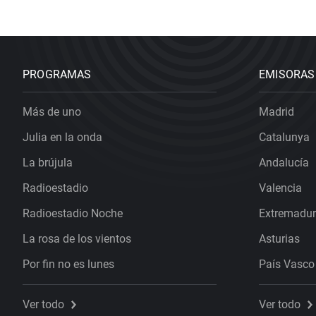
PROGRAMAS
EMISORAS
Más de uno
Madrid
Julia en la onda
Catalunya
La brújula
Andalucía
Radioestadio
Valencia
Radioestadio Noche
Extremadu
La rosa de los vientos
Asturias
Por fin no es lunes
País Vasco
Ver todo
Ver todo