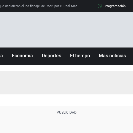
e decidieron el 'no fichaje' de Rodri por el Real Madrid y su 'sí' al Barça
Programación
La llamada de
ña
Economía
Deportes
El tiempo
Más noticias
Fútbol
Sociedad
Baloncesto
Mundo
Tenis
Salud
Motor
Cultura
Ciencia y Tecnología
adrid
Gastronomía
nciana
Medio ambiente