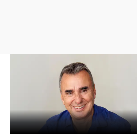
La rosa de los vientos
Caso
Extremadura
Gente viajera
Retornados
Galicia
Como el perro y el
Equipo de investigación
La Rioja
gato
Operación Viuda
Navarra
Negra
País Vasco