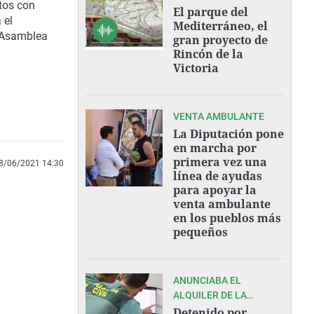
tos con
RINCÓN DE LA VICTORIA
El parque del
 el
Mediterráneo, el
a Asamblea
gran proyecto de
Rincón de la
Victoria
VENTA AMBULANTE
La Diputación pone
en marcha por
primera vez una
8/06/2021 14:30
línea de ayudas
para apoyar la
venta ambulante
en los pueblos más
pequeños
ANUNCIABA EL
ALQUILER DE LA
VIVIENDA COMPLETA
Detenido por