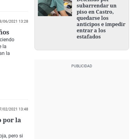
POR 750 EUROS
subarrendar un
piso en Castro,
quedarse los
8/06/2021 13:28
anticipos e impedir
entrar a los
ños
estafados
aciendo
 la
an la
7/02/2021 13:48
 por la
oja
, pero si