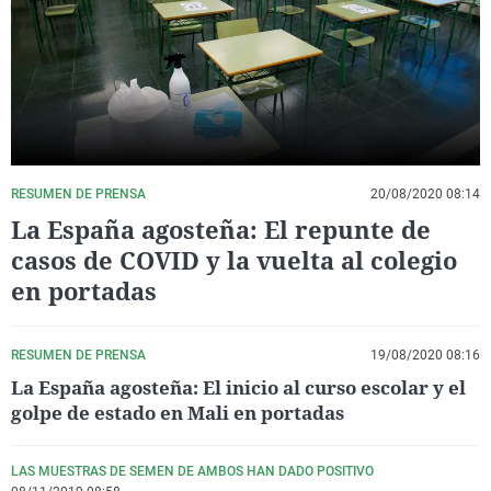
La rosa de los vientos
Caso
Extremadura
Virales
Gente viajera
Retornados
Galicia
Televisión
Como el perro y el gat
Equipo de investigaci
La Rioja
Elecciones
Operación Viuda Negr
Navarra
País Vasco
RESUMEN DE PRENSA
20/08/2020 08:14
La España agosteña: El repunte de
casos de COVID y la vuelta al colegio
en portadas
RESUMEN DE PRENSA
19/08/2020 08:16
La España agosteña: El inicio al curso escolar y el
golpe de estado en Mali en portadas
LAS MUESTRAS DE SEMEN DE AMBOS HAN DADO POSITIVO