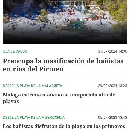
La rosa de los vientos
Caso
Extremadura
Virales
Gente viajera
Retornados
Galicia
Televisión
Como el perro y el gat
Equipo de investigaci
La Rioja
Elecciones
Operación Viuda Negr
Navarra
País Vasco
OLA DE CALOR
31/07/2024 14:36
Preocupa la masificación de bañistas
en ríos del Pirineo
DESDE LA PLAYA DE LA MALAGUETA
29/02/2024 13:23
Málaga estrena mañana su temporada alta de
playas
DESDE LA PLAYA DE LA MISERICORDIA
05/07/2023 13:43
Los bañistas disfrutan de la playa en los primeros