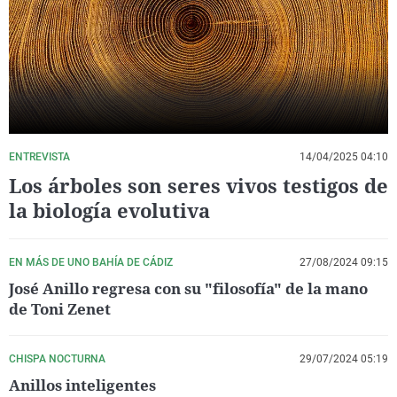
La rosa de los vientos
Caso
Extremadura
Virales
Gente viajera
Retornados
Galicia
Televisión
Como el perro y el gat
Equipo de investigaci
La Rioja
Elecciones
Operación Viuda Negr
Navarra
País Vasco
ENTREVISTA
14/04/2025 04:10
Los árboles son seres vivos testigos de
la biología evolutiva
EN MÁS DE UNO BAHÍA DE CÁDIZ
27/08/2024 09:15
José Anillo regresa con su "filosofía" de la mano
de Toni Zenet
CHISPA NOCTURNA
29/07/2024 05:19
Anillos inteligentes