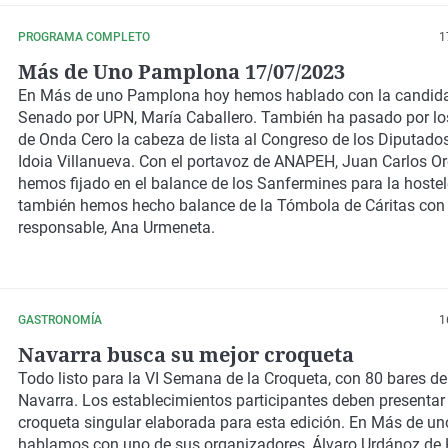
PROGRAMA COMPLETO
1
Más de Uno Pamplona 17/07/2023
En Más de uno Pamplona hoy hemos hablado con la candida
Senado por UPN, María Caballero. También ha pasado por l
de Onda Cero la cabeza de lista al Congreso de los Diputado
Idoia Villanueva. Con el portavoz de ANAPEH, Juan Carlos Or
hemos fijado en el balance de los Sanfermines para la hostel
también hemos hecho balance de la Tómbola de Cáritas con
responsable, Ana Urmeneta.
GASTRONOMÍA
1
Navarra busca su mejor croqueta
Todo listo para la VI Semana de la Croqueta, con 80 bares de
Navarra. Los establecimientos participantes deben presentar
croqueta singular elaborada para esta edición. En Más de u
hablamos con uno de sus organizadores, Álvaro Urdánoz de 