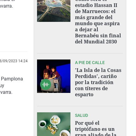
estadio Hassan II
avarra.
de Marruecos: el
más grande del
mundo que aspira
a dejar al
Bernabéu sin final
del Mundial 2030
8/09/2023 14:24
A PIE DE CALLE
'La Isla de la Cosas
Perdidas', cariño
en Pamplona
por la tradición
uy
con títeres de
varra.
esparto
SALUD
Por qué el
triptófano es un
gran aliado de la