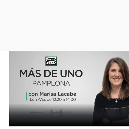
La rosa de los vientos
Caso
Extremadura
Gente viajera
Retornados
Galicia
Como el perro y el
Equipo de investigación
La Rioja
gato
Operación Viuda
Navarra
Negra
País Vasco