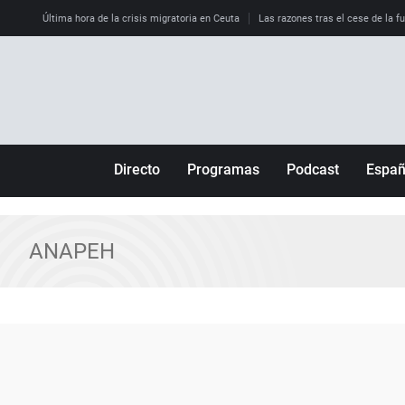
Última hora de la crisis migratoria en Ceuta
Las razones tras el cese de la f
Directo
Programas
Podcast
Espa
Más de uno
Los Perseguidos
Andalucía
Por fin
Malas decisiones
Aragón
ANAPEH
Julia en la onda
Expedientes del más allá
Baleares
La brújula
El viaje del Guernica
Cantabria
Radioestadio
Invisibles
Cataluña
Radioestadio noche
Prohibido morirse
Comunidad de M
El colegio invisible
Esto no ha pasado
Comunitat Vale