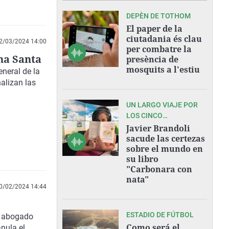
DEPÈN DE TOTHOM
El paper de la
ciutadania és clau
2/03/2024 14:00
per combatre la
na Santa
presència de
mosquits a l'estiu
eneral de la
alizan las
UN LARGO VIAJE POR
LOS CINCO
CONTINENTES
Javier Brandoli
sacude las certezas
sobre el mundo en
su libro
"Carbonara con
nata"
0/02/2024 14:44
ESTADIO DE FÚTBOL
l abogado
Como será el
nula el