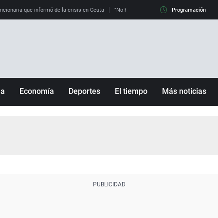
uncionaria que informó de la crisis en Ceuta
"No hay mafias, que no nos engañen": exper
Programación
ña
Economía
Deportes
El tiempo
Más noticias
Fútbol
Sociedad
Baloncesto
Mundo
Tenis
Salud
Motor
Cultura
Ciencia y Tecnología
adrid
Gastronomía
nciana
Medio ambiente