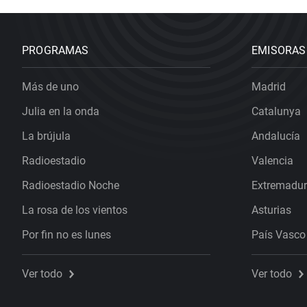
PROGRAMAS
EMISORAS
Más de uno
Madrid
Julia en la onda
Catalunya
La brújula
Andalucía
Radioestadio
Valencia
Radioestadio Noche
Extremadu
La rosa de los vientos
Asturias
Por fin no es lunes
País Vasco
Ver todo
Ver todo