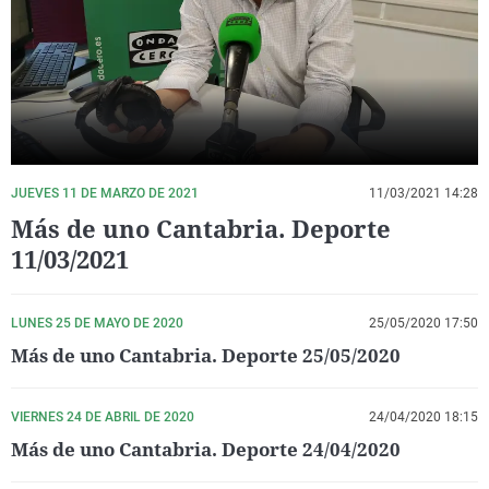
La rosa de los vientos
Caso
Extremadura
Virales
Gente viajera
Retornados
Galicia
Televisión
Como el perro y el gat
Equipo de investigaci
La Rioja
Elecciones
Operación Viuda Negr
Navarra
País Vasco
JUEVES 11 DE MARZO DE 2021
11/03/2021 14:28
Más de uno Cantabria. Deporte
11/03/2021
LUNES 25 DE MAYO DE 2020
25/05/2020 17:50
Más de uno Cantabria. Deporte 25/05/2020
VIERNES 24 DE ABRIL DE 2020
24/04/2020 18:15
Más de uno Cantabria. Deporte 24/04/2020