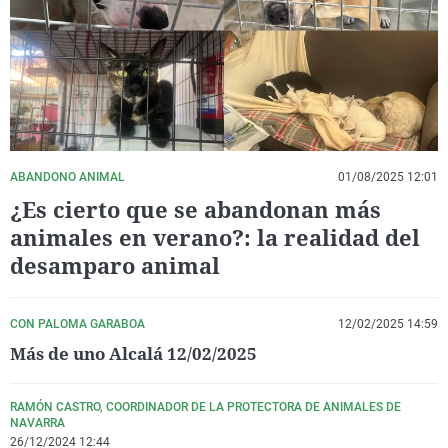
La rosa de los vientos
Caso
Extremadura
Virales
Gente viajera
Retornados
Galicia
Televisión
Como el perro y el gat
Equipo de investigaci
La Rioja
Elecciones
Operación Viuda Negr
Navarra
País Vasco
ABANDONO ANIMAL
01/08/2025 12:01
¿Es cierto que se abandonan más
animales en verano?: la realidad del
desamparo animal
CON PALOMA GARABOA
12/02/2025 14:59
Más de uno Alcalá 12/02/2025
RAMÓN CASTRO, COORDINADOR DE LA PROTECTORA DE ANIMALES DE
NAVARRA
26/12/2024 12:44