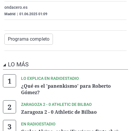
La rosa de los vientos
Caso
Extremadura
Virales
ondacero.es
Madrid
|
01.06.2025 01:09
Gente viajera
Retornados
Galicia
Televisión
Como el perro y el gat
Equipo de investigaci
La Rioja
Elecciones
Operación Viuda Negr
Navarra
Programa completo
País Vasco
LO MÁS
LO EXPLICA EN RADIOESTADIO
¿Qué es el 'panenkismo' para Roberto
Gómez?
ZARAGOZA 2 - 0 ATHLETIC DE BILBAO
Zaragoza 2 - 0 Athletic de Bilbao
EN RADIOESTADIO