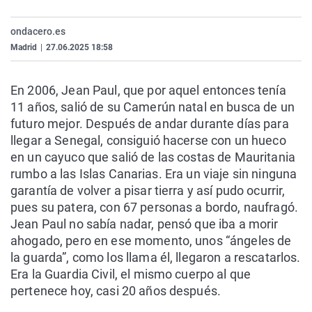
La rosa de los vientos
Caso
Extremadura
Virales
ondacero.es
Gente viajera
Retornados
Galicia
Televisión
Madrid
|
27.06.2025 18:58
Como el perro y el gat
Equipo de investigaci
La Rioja
Elecciones
Operación Viuda Negr
Navarra
En 2006, Jean Paul, que por aquel entonces tenía
11 años, salió de su Camerún natal en busca de un
País Vasco
futuro mejor. Después de andar durante días para
llegar a Senegal, consiguió hacerse con un hueco
en un cayuco que salió de las costas de Mauritania
rumbo a las Islas Canarias. Era un viaje sin ninguna
garantía de volver a pisar tierra y así pudo ocurrir,
pues su patera, con 67 personas a bordo, naufragó.
Jean Paul no sabía nadar, pensó que iba a morir
ahogado, pero en ese momento, unos “ángeles de
la guarda”, como los llama él, llegaron a rescatarlos.
Era la Guardia Civil, el mismo cuerpo al que
pertenece hoy, casi 20 años después.