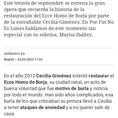
Este treinta de septiembre se estrena la gran
La rosa de los vientos
Caso
Extremadura
Virales
ópera que recuerda la historia de la
Gente viajera
Retornados
Galicia
Televisión
restauración del Ecce Homo de Borja por parte
de la entrañable Cecilia Giménez. En Por Fin No
Como el perro y el gat
Equipo de investigaci
La Rioja
Elecciones
Es Lunes hablamos de este momento tan
Operación Viuda Negr
Navarra
especial con su sobrina, Marisa Ibáñez.
País Vasco
ondacero.es
Madrid
|
24.09.2023 11:55
En el año 2012
Cecilia Giménez
intentó
restaurar
el
Ecce Homo de Borja
, su ciudad natal, un acto de
buena voluntad que fue
motivo de burla
y noticia
por todo el mundo. Han sido años complicados, esa
burla de los que criticaban su pintura llevó a Cecilia
a tener
ataques de ansiedad
y a no querer salir de
casa.