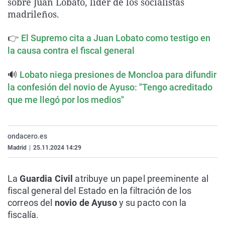
sobre Juan Lobato, líder de los socialistas
La rosa de los vientos
Caso
Extremadura
Virales
madrileños.
Gente viajera
Retornados
Galicia
Televisión
👉
El Supremo cita a Juan Lobato como testigo en
Como el perro y el gat
Equipo de investigaci
La Rioja
Elecciones
la causa contra el fiscal general
Operación Viuda Negr
Navarra
🔊
Lobato niega presiones de Moncloa para difundir
País Vasco
la confesión del novio de Ayuso: "Tengo acreditado
que me llegó por los medios"
ondacero.es
Madrid
|
25.11.2024 14:29
La
Guardia Civil
atribuye un papel preeminente al
fiscal general del Estado en la filtración de los
correos del
novio de Ayuso
y su pacto con la
fiscalía.