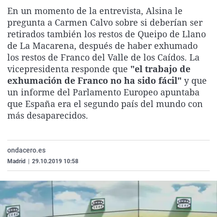
La rosa de los vientos
Caso
Extremadura
Virales
En un momento de la entrevista, Alsina le
pregunta a Carmen Calvo sobre si deberían ser
Gente viajera
Retornados
Galicia
Televisión
retirados también los restos de Queipo de Llano
Como el perro y el gat
Equipo de investigaci
La Rioja
Elecciones
de La Macarena, después de haber exhumado
los restos de Franco del Valle de los Caídos. La
Operación Viuda Negr
Navarra
vicepresidenta responde que
"el trabajo de
País Vasco
exhumación de Franco no ha sido fácil"
y que
un informe del Parlamento Europeo apuntaba
que España era el segundo país del mundo con
más desaparecidos.
ondacero.es
Madrid
|
29.10.2019 10:58