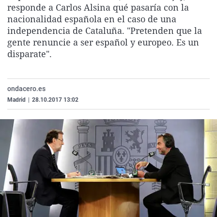
responde a Carlos Alsina qué pasaría con la
La rosa de los vientos
Caso
Extremadura
Virales
nacionalidad española en el caso de una
Gente viajera
Retornados
Galicia
Televisión
independencia de Cataluña. "Pretenden que la
gente renuncie a ser español y europeo. Es un
Como el perro y el gat
Equipo de investigaci
La Rioja
Elecciones
disparate".
Operación Viuda Negr
Navarra
País Vasco
ondacero.es
Madrid
|
28.10.2017 13:02