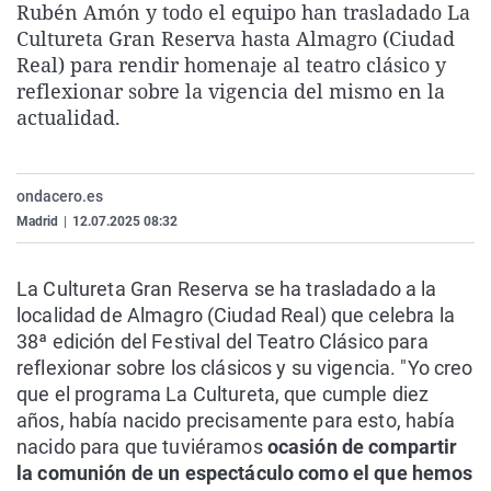
Rubén Amón y todo el equipo han trasladado La
La rosa de los vientos
Caso
Extremadura
Virales
Cultureta Gran Reserva hasta Almagro (Ciudad
Gente viajera
Retornados
Galicia
Televisión
Real) para rendir homenaje al teatro clásico y
reflexionar sobre la vigencia del mismo en la
Como el perro y el gat
Equipo de investigaci
La Rioja
Elecciones
actualidad.
Operación Viuda Negr
Navarra
País Vasco
ondacero.es
Madrid
|
12.07.2025 08:32
La Cultureta Gran Reserva se ha trasladado a la
localidad de Almagro (Ciudad Real) que celebra la
38ª edición del Festival del Teatro Clásico para
reflexionar sobre los clásicos y su vigencia. "Yo creo
que el programa La Cultureta, que cumple diez
años, había nacido precisamente para esto, había
nacido para que tuviéramos
ocasión de compartir
la comunión de un espectáculo como el que hemos