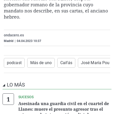
gobernador romano de la provincia cuyo
La rosa de los vientos
Caso
Extremadura
Virales
mandato nos describe, en sus cartas, el anciano
Gente viajera
Retornados
Galicia
Televisión
hebreo.
Como el perro y el gat
Equipo de investigaci
La Rioja
Elecciones
Operación Viuda Negr
Navarra
ondacero.es
País Vasco
Madrid
|
04.04.2023 10:37
podcast
Más de uno
Caifás
José María Pou
LO MÁS
SUCESOS
Asesinada una guardia civil en el cuartel de
Llanes: muere el presunto agresor tras el