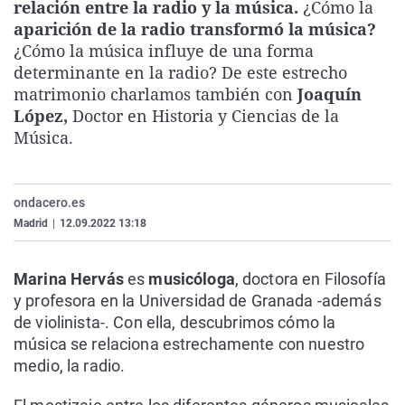
relación entre la radio y la música.
¿Cómo la
La rosa de los vientos
Caso
Extremadura
Virales
aparición de la radio transformó la música?
Gente viajera
Retornados
Galicia
Televisión
¿Cómo la música influye de una forma
determinante en la radio? De este estrecho
Como el perro y el gat
Equipo de investigaci
La Rioja
Elecciones
matrimonio charlamos también con
Joaquín
Operación Viuda Negr
Navarra
López,
Doctor en Historia y Ciencias de la
Música.
País Vasco
ondacero.es
Madrid
|
12.09.2022 13:18
Marina Hervás
es
musicóloga
, doctora en Filosofía
y profesora en la Universidad de Granada -además
de violinista-. Con ella, descubrimos cómo la
música se relaciona estrechamente con nuestro
medio, la radio.