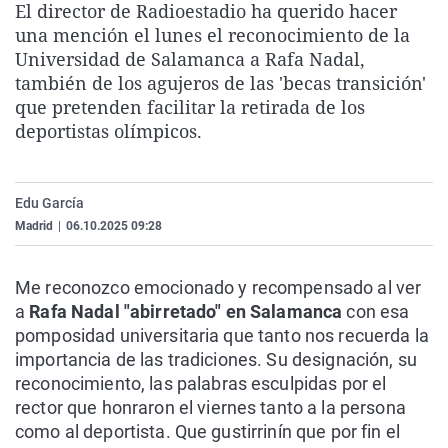
El director de Radioestadio ha querido hacer
La rosa de los vientos
Caso
Extremadura
Virales
una mención el lunes el reconocimiento de la
Gente viajera
Retornados
Galicia
Televisión
Universidad de Salamanca a Rafa Nadal,
también de los agujeros de las 'becas transición'
Como el perro y el gat
Equipo de investigaci
La Rioja
Elecciones
que pretenden facilitar la retirada de los
Operación Viuda Negr
Navarra
deportistas olímpicos.
País Vasco
Edu García
Madrid
|
06.10.2025 09:28
Me reconozco emocionado y recompensado al ver
a
Rafa Nadal "abirretado" en Salamanca
con esa
pomposidad universitaria que tanto nos recuerda la
importancia de las tradiciones. Su designación, su
reconocimiento, las palabras esculpidas por el
rector que honraron el viernes tanto a la persona
como al deportista. Que gustirrinín que por fin el