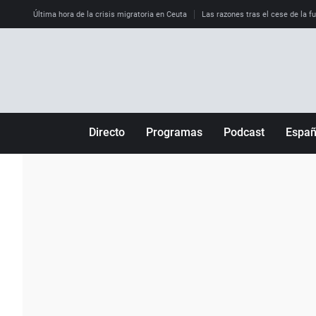
Última hora de la crisis migratoria en Ceuta
Las razones tras el cese de la f
Directo
Programas
Podcast
Espa
Más de uno
Los Perseguidos
Andalucía
Por fin
Malas decisiones
Aragón
Julia en la onda
Expedientes del más allá
Baleares
La brújula
El viaje del Guernica
Cantabria
Radioestadio
Invisibles
Cataluña
Radioestadio noche
Prohibido morirse
Comunidad de M
El colegio invisible
Esto no ha pasado
Comunitat Vale