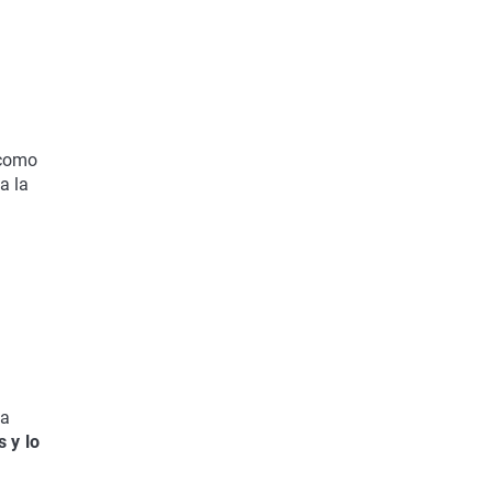
 como
a la
na
s y lo