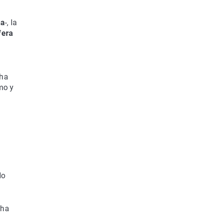
na
-, la
fera
 ha
tmo y
No
 ha