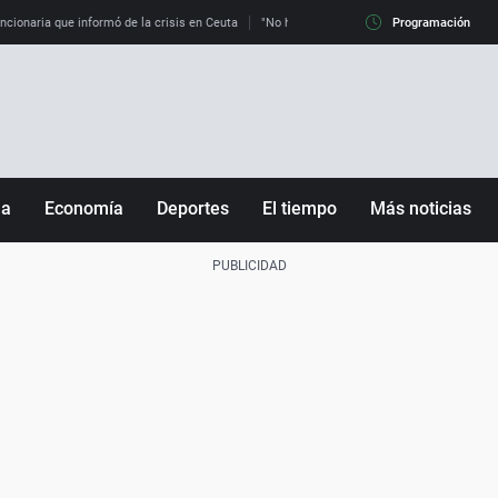
uncionaria que informó de la crisis en Ceuta
"No hay mafias, que no nos engañen": exper
Programación
ña
Economía
Deportes
El tiempo
Más noticias
Fútbol
Sociedad
Baloncesto
Mundo
Tenis
Salud
Motor
Cultura
Ciencia y Tecnología
adrid
Gastronomía
nciana
Medio ambiente