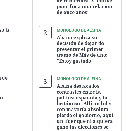
de recuerdos: "Cómo se
pone fin a una relación
de once años"
n
a la
MONÓLOGO DE ALSINA
Alsina explica su
decisión de dejar de
presentar el primer
tramo de Más de uno:
"Estoy gastado"
k
a de
MONÓLOGO DE ALSINA
Alsina destaca los
contrastes entre la
política española y la
o a
británica: "Allí un líder
con mayoría absoluta
pierde el gobierno, aquí
un líder que ni siquiera
ganó las elecciones se