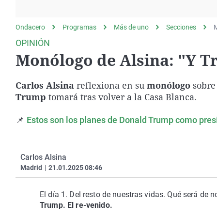
La rosa de los vientos
Caso
Extremadura
Gente viajera
Retornados
Galicia
Ondacero
Programas
Más de uno
Secciones
M
Como el perro y el
Equipo de investigación
La Rioja
OPINIÓN
gato
Monólogo de Alsina: "Y T
Operación Viuda
Navarra
Negra
País Vasco
Carlos Alsina
reflexiona en su
monólogo
sobre 
Trump
tomará tras volver a la Casa Blanca.
📌
Estos son los planes de Donald Trump como presi
Carlos Alsina
Madrid
|
21.01.2025 08:46
El día 1. Del resto de nuestras vidas. Qué será de n
Trump. El re-venido.