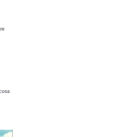
re
 cosa