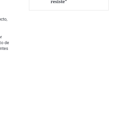
resiste"
cto,
r
to de
antes