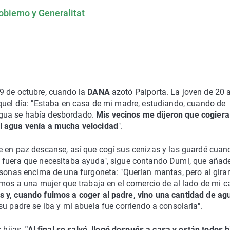
obierno y Generalitat
29 de octubre, cuando la
DANA
azotó Paiporta. La joven de 20 
aquel día: "Estaba en casa de mi madre, estudiando, cuando de
agua se había desbordado.
Mis vecinos me dijeron que cogiera
el agua venía a mucha velocidad
".
e en paz descanse, así que cogí sus cenizas y las guardé cuan
e fuera que necesitaba ayuda", sigue contando Dumi, que añad
rsonas encima de una furgoneta: "Querían mantas, pero al gira
imos a una mujer que trabaja en el comercio de al lado de mi c
s y, cuando fuimos a coger al padre, vino una cantidad de ag
su padre se iba y mi abuela fue corriendo a consolarla".
s hijas.
"Al final se salvó, llegó después a casa y están todos b