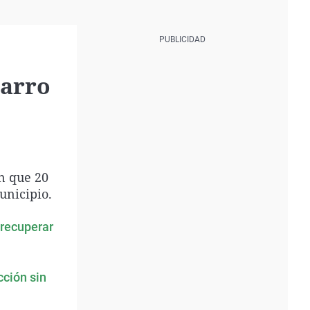
barro
n que 20
unicipio.
 recuperar
cción sin