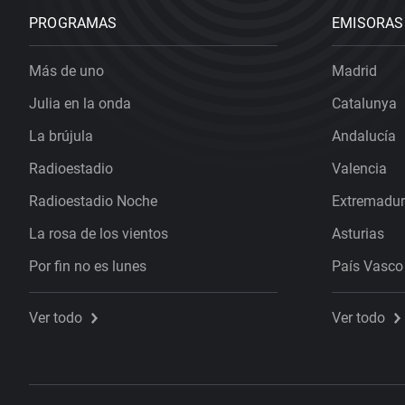
PROGRAMAS
EMISORAS
Más de uno
Madrid
Julia en la onda
Catalunya
La brújula
Andalucía
Radioestadio
Valencia
Radioestadio Noche
Extremadu
La rosa de los vientos
Asturias
Por fin no es lunes
País Vasco
Ver todo
Ver todo