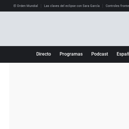
El Orden Mundial
Las claves del eclipse con Sara García
Controles front
Directo
Programas
Podcast
Espa
Más de uno
Los Perseguidos
Andalucía
Por fin
Malas decisiones
Aragón
Julia en la onda
Expedientes del más allá
Baleares
La brújula
El viaje del Guernica
Cantabria
Radioestadio
Invisibles
Cataluña
Radioestadio noche
Prohibido morirse
Comunidad de M
El colegio invisible
Esto no ha pasado
Comunitat Vale