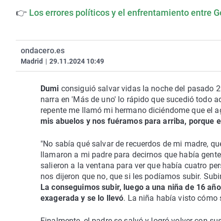
👉
Los errores políticos y el enfrentamiento entre G
ondacero.es
Madrid
|
29.11.2024 10:49
Dumi
consiguió salvar vidas la noche del pasado 
narra en 'Más de uno' lo rápido que sucedió todo 
repente me llamó mi hermano diciéndome que el 
mis abuelos y nos fuéramos para arriba, porque 
"No sabía qué salvar de recuerdos de mi madre, qu
llamaron a mi padre para decirnos que había gent
salieron a la ventana para ver que había cuatro pe
nos dijeron que no, que si les podíamos subir. Sub
La conseguimos subir, luego a una niña de 16 año
exagerada y se lo llevó
. La niña había visto cómo 
Finalmente, el padre se salvó y logró volver con su