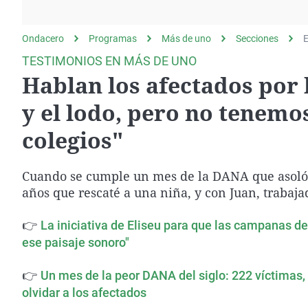
La rosa de los vientos
Caso
Extremadura
Gente viajera
Retornados
Galicia
Ondacero
Programas
Más de uno
Secciones
E
Como el perro y el
Equipo de investigación
La Rioja
TESTIMONIOS EN MÁS DE UNO
gato
Hablan los afectados por 
Operación Viuda
Navarra
Negra
País Vasco
y el lodo, pero no tenemo
colegios"
Cuando se cumple un mes de la DANA que asoló 
años que rescaté a una niña, y con Juan, traba
👉
La iniciativa de Eliseu para que las campanas 
ese paisaje sonoro"
👉
Un mes de la peor DANA del siglo: 222 víctimas, 
olvidar a los afectados