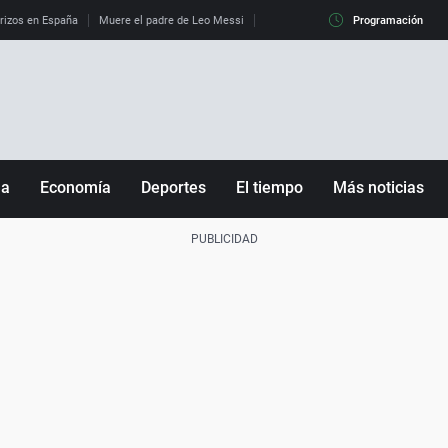
erizos en España
Muere el padre de Leo Messi
La diferencia entre observar el eclip
Programación
ña
Economía
Deportes
El tiempo
Más noticias
Fútbol
Sociedad
Baloncesto
Mundo
Tenis
Salud
Motor
Cultura
Ciencia y Tecnología
adrid
Gastronomía
nciana
Medio ambiente