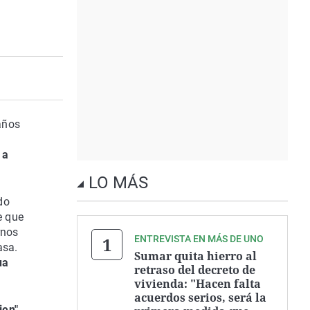
años
 a
LO MÁS
do
e que
rnos
ENTREVISTA EN MÁS DE UNO
asa.
Sumar quita hierro al
ua
retraso del decreto de
vivienda: "Hacen falta
acuerdos serios, será la
ien"
,