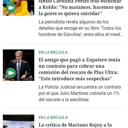
sintió Carolina Perles tras escuchar
La rosa de
Caso
Extremad
Virales
a Koldo: "No matamos, hacemos que
la gente se quiera suicidar"
Gente viaj
Retornado
Galicia
Televisión
La periodista revela algunos de los
Como el pe
Equipo de 
La Rioja
Eleccione
detalles que recoge en su libro 'Todos los
hombres de Sánchez', entre ellos el miedo
Operación
Navarra
que sintió la exmujer de José Luis Ábalos.
País Vasc
EN LA BRÚJULA
El amigo que pagó a Zapatero tenía
un contrato para cobrar una
comisión del rescate de Plus Ultra:
"Esto introduce más sospechas"
La Policía Judicial encuentra un contrato
por el que Julio Martínez cobraría un 1%
del rescate a la aerolínea.
EN LA BRÚJULA
La crítica de Mariano Rajoy a la