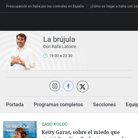
Preocupación en Italia por los controles en España
¿Cómo es llegar a Italia con co
La brújula
Con Rafa Latorre
Directo
19:00 a 23:30
Programas
Podcast
Más de u
Los Perse
Andalucía
Fútbol
Sociedad
España
Por fin
Malas dec
Aragón
Baloncest
Mundo
Economía
Julia en l
Expediente
Baleares
Tenis
Salud
Deportes
La brújula
El viaje d
Cantabria
Motor
Cultura
Portada
Programas completos
Secciones
Equi
El tiempo
Radioesta
Invisibles
Cataluña
Ciencia y 
Más noticias
Radioesta
Prohibido
Comunida
Gastrono
CASO KOLDO
Ketty Garat, sobre el miedo que
El colegio 
Esto no h
Comunitat
Medio amb