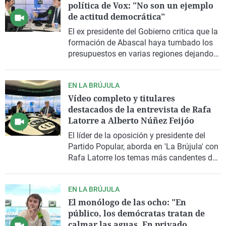
política de Vox: "No son un ejemplo
de actitud democrática"
El ex presidente del Gobierno critica que la
formación de Abascal haya tumbado los
presupuestos en varias regiones dejando
tocados a sus gobiernos autonómicos.
EN LA BRÚJULA
Vídeo completo y titulares
destacados de la entrevista de Rafa
Latorre a Alberto Núñez Feijóo
El líder de la oposición y presidente del
Partido Popular, aborda en 'La Brújula' con
Rafa Latorre los temas más candentes de
la actualidad política, como el reciente
apagón que sufrió España el pasado 28 de
EN LA BRÚJULA
abril o el caos ferroviario que afectó a
El monólogo de las ocho: "En
miles de personas
público, los demócratas tratan de
calmar las aguas. En privado,