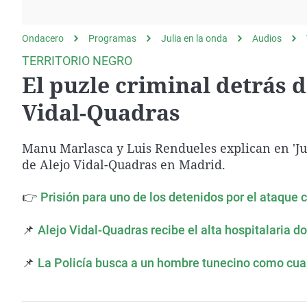
La rosa de los vientos
Caso
Extremadura
Gente viajera
Retornados
Galicia
Ondacero
Programas
Julia en la onda
Audios
Como el perro y el
Equipo de investigación
La Rioja
TERRITORIO NEGRO
gato
El puzle criminal detrás d
Operación Viuda
Navarra
Negra
País Vasco
Vidal-Quadras
Manu Marlasca y Luis Rendueles explican en 'Juli
de Alejo Vidal-Quadras en Madrid.
👉
Prisión para uno de los detenidos por el ataque 
📌
Alejo Vidal-Quadras recibe el alta hospitalaria 
📌
La Policía busca a un hombre tunecino como cuar