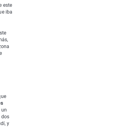
e este
ue iba
ste
más,
 zona
e
ue
es
 un
, dos
dí, y