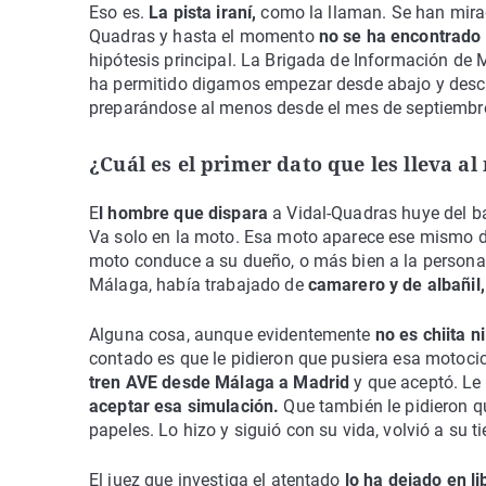
Eso es.
La pista iraní,
como la llaman. Se han mirad
Quadras y hasta el momento
no se ha encontrado 
hipótesis principal. La Brigada de Información de 
ha permitido digamos empezar desde abajo y desc
preparándose al menos desde el mes de septiembre
¿Cuál es el primer dato que les lleva a
E
l hombre que dispara
a Vidal-Quadras huye del 
Va solo en la moto. Esa moto aparece ese mismo d
moto conduce a su dueño, o más bien a la person
Málaga, había trabajado de
camarero y de albañil
Alguna cosa, aunque evidentemente
no es chiita n
contado es que le pidieron que pusiera esa motoci
tren AVE desde Málaga a Madrid
y que aceptó. Le 
aceptar esa simulación.
Que también le pidieron q
papeles. Lo hizo y siguió con su vida, volvió a su t
El juez que investiga el atentado
lo ha dejado en li