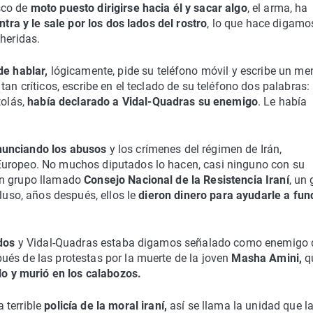
sco de
moto puesto dirigirse hacia él y sacar algo
, el arma, ha
ntra y le sale por los dos lados del rostro
, lo que hace digam
heridas.
e hablar,
lógicamente, pide su teléfono móvil y escribe un me
an críticos, escribe en el teclado de su teléfono dos palabras:
tolás,
había declarado a Vidal-Quadras su enemigo
. Le había
nunciando los abusos
y los crímenes del régimen de Irán,
Europeo. No muchos diputados lo hacen, casi ninguno con su
un grupo llamado
Consejo Nacional de la Resistencia Iraní
, un
cluso, años después, ellos le
dieron dinero para ayudarle a fun
dos
y Vidal-Quadras estaba digamos señalado como enemigo 
ués de las protestas por la muerte de la joven
Masha Amini,
q
lo y murió en los calabozos.
 terrible
policía de la moral iraní,
así se llama la unidad que l