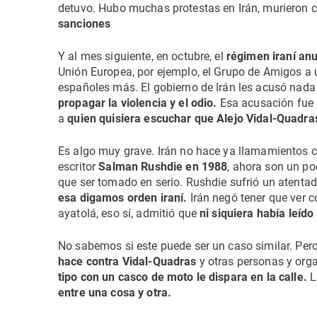
detuvo. Hubo muchas protestas en Irán, murieron c
sanciones
Y al mes siguiente, en octubre, el
régimen iraní an
Unión Europea, por ejemplo, el Grupo de Amigos a un
españoles más. El gobierno de Irán les acusó nada 
propagar la violencia y el odio.
Esa acusación fue r
a
quien quisiera escuchar que Alejo Vidal-Quadras 
Es algo muy grave. Irán no hace ya llamamientos c
escritor
Salman Rushdie en 1988
, ahora son un po
que ser tomado en serio. Rushdie sufrió un atentad
esa digamos orden iraní.
Irán negó tener que ver c
ayatolá, eso sí, admitió que
ni siquiera había leído 
No sabemos si este puede ser un caso similar. Pero
hace contra Vidal-Quadras
y otras personas y org
tipo con un casco de moto le dispara en la calle.
La
entre una cosa y otra.