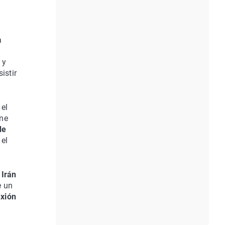
a
 y
istir
 el
ene
de
 el
Irán
e un
xión