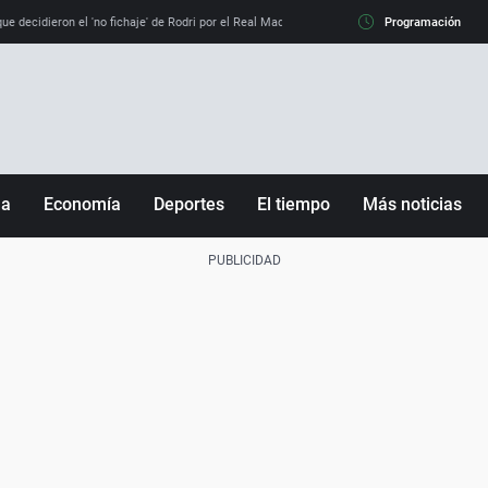
e decidieron el 'no fichaje' de Rodri por el Real Madrid y su 'sí' al Barça
Programación
La llamada de
ña
Economía
Deportes
El tiempo
Más noticias
Fútbol
Sociedad
Baloncesto
Mundo
Tenis
Salud
Motor
Cultura
Ciencia y Tecnología
adrid
Gastronomía
nciana
Medio ambiente