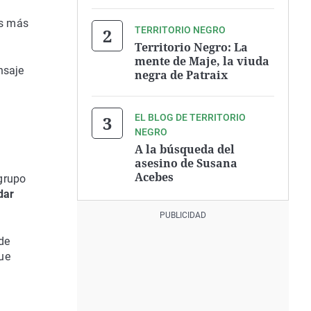
os más
TERRITORIO NEGRO
Territorio Negro: La
mente de Maje, la viuda
nsaje
negra de Patraix
EL BLOG DE TERRITORIO
NEGRO
A la búsqueda del
asesino de Susana
Acebes
 grupo
dar
de
ue
a