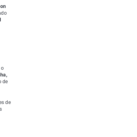
ron
ado
l
 o
sha,
o de
es de
s