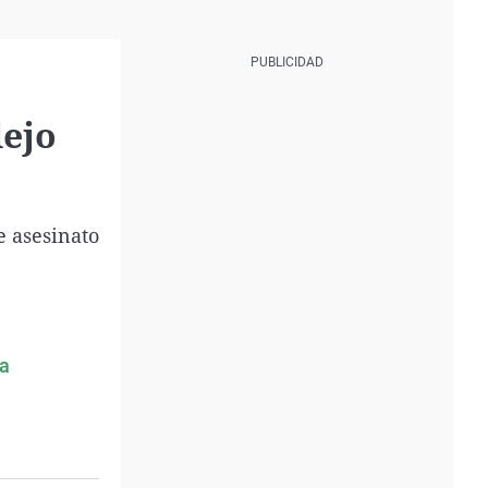
lejo
e asesinato
ra