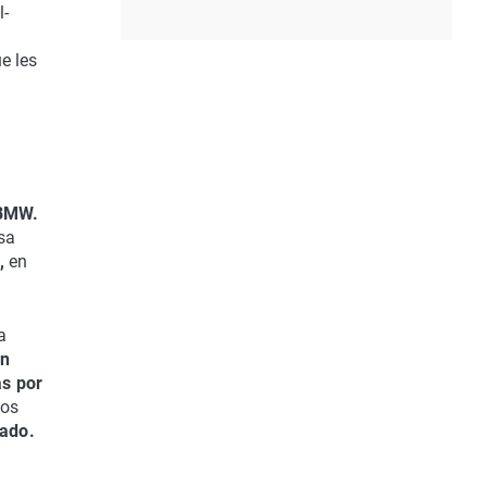
l-
e les
 BMW.
sa
,
en
a
un
s por
los
tado.