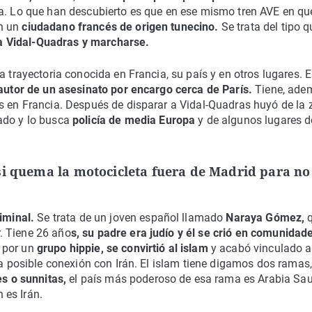
ra. Lo que han descubierto es que en ese mismo tren AVE en qu
n un
ciudadano francés de origen tunecino.
Se trata del tipo q
a Vidal-Quadras y marcharse.
 trayectoria conocida en Francia, su país y en otros lugares. E
autor de un asesinato por encargo cerca de París.
Tiene, ade
os en Francia. Después de disparar a Vidal-Quadras huyó de la
ado y lo busca
policía de media Europa
y de algunos lugares d
si quema la motocicleta fuera de Madrid para no
iminal.
Se trata de un joven español llamado
Naraya Gómez,
q
. Tiene 26 año
s, su padre era judío y él se crió en comunidad
 por un
grupo hippie, se convirtió al islam
y acabó vinculado a
la posible conexión con Irán. El islam tiene digamos dos ramas
es o sunnitas,
el país más poderoso de esa rama es Arabia Sau
n es Irán.