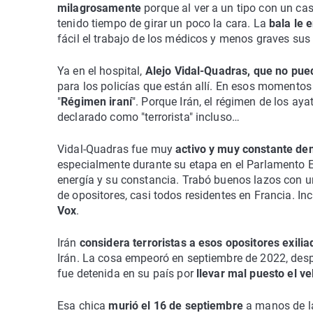
milagrosamente
porque al ver a un tipo con un ca
tenido tiempo de girar un poco la cara. La
bala le e
fácil el trabajo de los médicos y menos graves sus 
Ya en el hospital,
Alejo Vidal-Quadras, que no pued
para los policías que están allí. En esos momentos t
"
Régimen iraní
". Porque Irán, el régimen de los aya
declarado como "terrorista" incluso…
Vidal-Quadras fue muy
activo y muy constante de
especialmente durante su etapa en el Parlamento 
energía y su constancia. Trabó buenos lazos con 
de opositores, casi todos residentes en Francia. In
Vox
.
Irán
considera terroristas a esos opositores exilia
Irán. La cosa empeoró en septiembre de 2022, desp
fue detenida en su país por
llevar mal puesto el ve
Esa chica
murió el 16 de septiembre
a manos de la