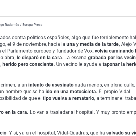
Diego Radamés / Europa Press
dos contra políticos españoles, algo que fue terriblemente ha
go, el 9 de noviembre, hacia la
una y media de la tarde
, Alejo 
en el Parlamento europeo y fundador de Vox,
volvía caminando 
palabra,
le disparó en la cara
. La escena
grabada por los veci
e,
herido pero consciente
. Un vecino le ayuda a
taponar la her
crimen, a un
intento de asesinato
nada menos, en plena calle, 
 un hombre que se ha
ido en una motocicleta.
El propio Vidal-
osibilidad de que el
tipo vuelva a rematarlo
, a terminar el traba
o en la cara.
Lo van a trasladar al hospital. Y muy pronto em
cio
. Y sí, ya en el hospital, Vidal-Quadras, que ha
salvado su v