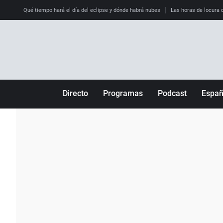
Qué tiempo hará el día del eclipse y dónde habrá nubes
Las horas de locura qu
Directo
Programas
Podcast
Espa
Más de uno
Los Perseguidos
Andalucía
Por fin
Malas decisiones
Aragón
Julia en la onda
Expedientes del más allá
Baleares
La brújula
El viaje del Guernica
Cantabria
Radioestadio
Invisibles
Cataluña
Radioestadio noche
Prohibido morirse
Comunidad de M
El colegio invisible
Esto no ha pasado
Comunitat Vale