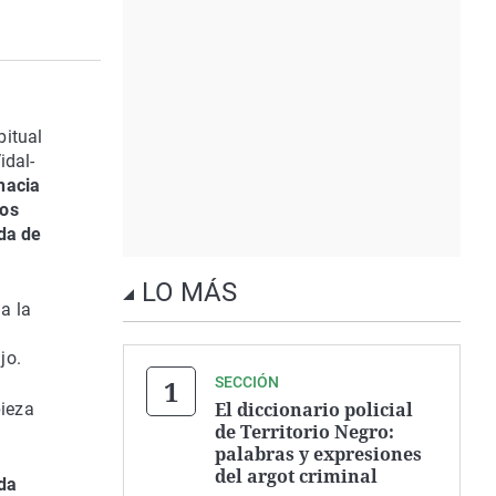
bitual
Vidal-
hacia
nos
ida de
LO MÁS
a la
jo.
SECCIÓN
El diccionario policial
pieza
de Territorio Negro:
palabras y expresiones
del argot criminal
ida