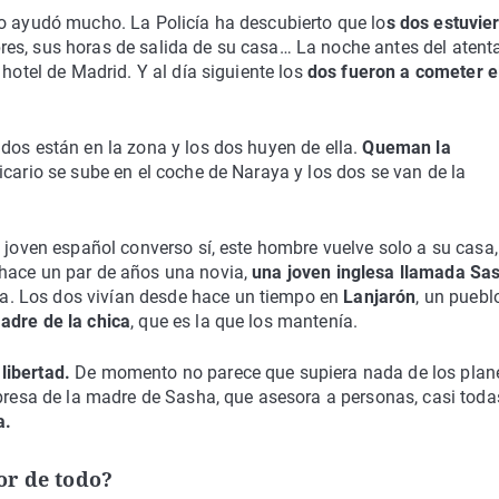
lo ayudó mucho. La Policía ha descubierto que lo
s dos estuvie
res, sus horas de salida de su casa… La noche antes del atent
hotel de Madrid. Y al día siguiente los
dos fueron a cometer e
dos están en la zona y los dos huyen de ella.
Queman la
icario se sube en el coche de Naraya y los dos se van de la
 joven español converso sí, este hombre vuelve solo a su casa,
 hace un par de años una novia,
una joven inglesa llamada Sa
. Los dos vivían desde hace un tiempo en
Lanjarón
, un puebl
adre de la chica
, que es la que los mantenía.
libertad.
De momento no parece que supiera nada de los plan
mpresa de la madre de Sasha, que asesora a personas, casi toda
a.
or de todo?