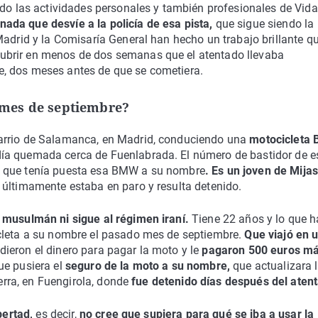
o las actividades personales y también profesionales de Vida
nada que desvíe a la policía de esa pista,
que sigue siendo la
Madrid y la Comisaría General han hecho un trabajo brillante qu
ubrir en menos de dos semanas que el atentado llevaba
, dos meses antes de que se cometiera.
l mes de septiembre?
barrio de Salamanca, en Madrid, conduciendo una
motocicleta
ía quemada cerca de Fuenlabrada. El número de bastidor de e
a que tenía puesta esa BMW a su nombre
. Es un joven de Mijas
,
últimamente estaba en paro y resulta detenido.
i musulmán ni sigue al régimen iraní.
Tiene 22 años y lo que h
cleta a su nombre el pasado mes de septiembre.
Que viajó en 
dieron el dinero para pagar la moto y le
pagaron 500 euros má
ue pusiera el
seguro de la moto a su nombre,
que actualizara 
ierra, en Fuengirola, donde
fue detenido días después del aten
bertad,
es decir,
no cree que supiera para qué se iba a usar la