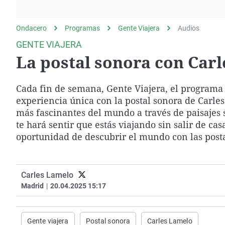
La rosa de los vientos
Caso
Extremadura
Gente viajera
Retornados
Galicia
Ondacero
Programas
Gente Viajera
Audios
Como el perro y el
Equipo de investigación
La Rioja
GENTE VIAJERA
gato
La postal sonora con Carl
Operación Viuda
Navarra
Negra
País Vasco
Cada fin de semana, Gente Viajera, el programa d
experiencia única con la postal sonora de Carles
más fascinantes del mundo a través de paisajes s
te hará sentir que estás viajando sin salir de casa
oportunidad de descubrir el mundo con las post
Carles Lamelo
Madrid
|
20.04.2025 15:17
Gente viajera
Postal sonora
Carles Lamelo