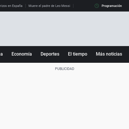
erizos en España
Muere el padre de Leo Messi
La diferencia entre observar el eclip
Programación
ña
Economía
Deportes
El tiempo
Más noticias
Fútbol
Sociedad
Baloncesto
Mundo
Tenis
Salud
Motor
Cultura
Ciencia y Tecnología
adrid
Gastronomía
nciana
Medio ambiente