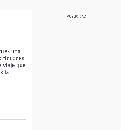
entes una
s rincones
e viaje que
s la