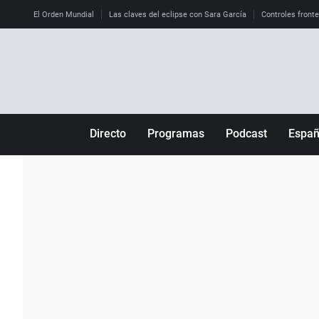
El Orden Mundial
Las claves del eclipse con Sara García
Controles front
Directo
Programas
Podcast
Espa
Más de uno
Los Perseguidos
Andalucía
Por fin
Malas decisiones
Aragón
Julia en la onda
Expedientes del más allá
Baleares
La brújula
El viaje del Guernica
Cantabria
Radioestadio
Invisibles
Cataluña
Radioestadio noche
Prohibido morirse
Comunidad de M
El colegio invisible
Esto no ha pasado
Comunitat Vale