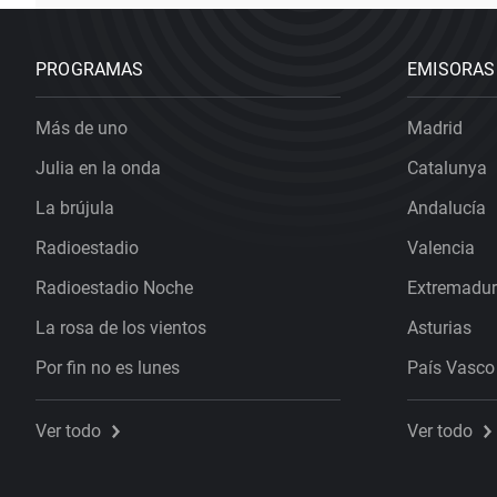
PROGRAMAS
EMISORAS
Más de uno
Madrid
Julia en la onda
Catalunya
La brújula
Andalucía
Radioestadio
Valencia
Radioestadio Noche
Extremadu
La rosa de los vientos
Asturias
Por fin no es lunes
País Vasco
Ver todo
Ver todo