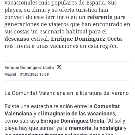
vacacionales más populares de España. Sus
La rosa de los vientos
Caso
Extremadura
Virales
playas, su clima y su oferta turística han
Gente viajera
Retornados
Galicia
Televisión
convertido este territorio en un
referente
para
generaciones de viajeros que han encontrado en
Como el perro y el gat
Equipo de investigaci
La Rioja
Elecciones
sus costas un escenario habitual para el
Operación Viuda Negr
Navarra
descanso
estival.
Enrique Domínguez Uceta
nos invita a unas vacaciones en esta región.
País Vasco
Enrique Domínguez Uceta
Madrid
|
31.05.2026 15:38
La Comunitat Valenciana en la literatura del verano
Existe una estrecha relación entre la
Comunitat
Valenciana
y el
imaginario de las vacaciones
,
como subraya
Enrique Domínguez Uceta
: "Al sol y
playa hay que sumar ya la
memoria
, la
nostalgia
y