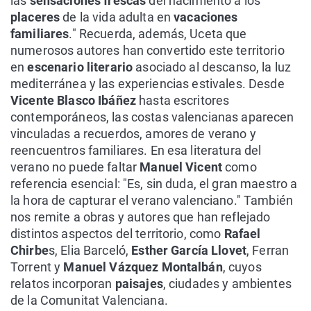
las
sensaciones frescas
del nacimiento a los
placeres
de la vida adulta en
vacaciones
familiares
." Recuerda, además, Uceta que
numerosos autores han convertido este territorio
en
escenario literario
asociado al descanso, la luz
mediterránea y las experiencias estivales. Desde
Vicente Blasco Ibáñez
hasta escritores
contemporáneos, las costas valencianas aparecen
vinculadas a recuerdos, amores de verano y
reencuentros familiares. En esa literatura del
verano no puede faltar
Manuel Vicent
como
referencia esencial: "Es, sin duda, el gran maestro a
la hora de capturar el verano valenciano." También
nos remite a obras y autores que han reflejado
distintos aspectos del territorio, como
Rafael
Chirbe
s, Elia Barceló,
Esther García Llovet
, Ferran
Torrent y
Manuel Vázquez Montalbán
, cuyos
relatos incorporan
paisajes
, ciudades y ambientes
de la Comunitat Valenciana.